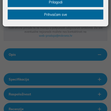
MOGUĆNOST PLAĆANJA NA RATE
Prilagodi
Prihvaćam sve
Podaci uz artikle su prezentirani u dobroj namjeri. Mikronis d.o.o. ne
odgovara za eventualne pogreške nastale u opisu proizvoda, greške
prilikom štampanja te promjene u dostupnosti i cijene. Slike artikala su
ilustrativne prirode te ne moraju u potpunosti odgovarati artiklima. Za sve
eventualne nejasnoće možete nas kontaktirati na
web-prodaja@mikronis.hr
Opis
Specifikacija
Raspoloživost
Recenzije