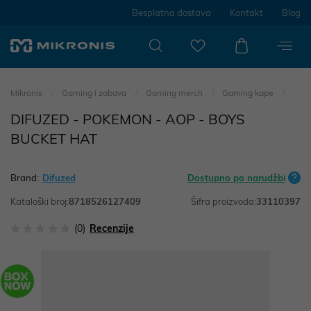
Besplatna dostava
Kontakt
Blog
Mikronis
Gaming i zabava
Gaming merch
Gaming kape
DIFUZED - POKEMON - AOP - BOYS
BUCKET HAT
Brand:
Difuzed
Dostupno po narudžbi
Kataloški broj:
8718526127409
Šifra proizvoda:
33110397
(0)
Recenzije