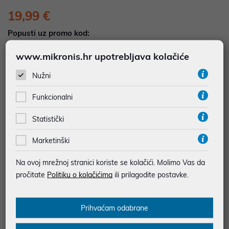
19,99 €
Popusti uz promo kod:
5%
Popust za jednokratno plaćanje (Kartice, KEKS
www.mikronis.hr upotrebljava kolačiće
pay, Virman, Gotovina, Crypto) uz promo kod
"POPUST" , popusti se međusobno ne zbrajaju
Nužni
Funkcionalni
Dodajte u košaricu
Dodaj u favorite
Statistički
Marketinški
najam za pravne osobe od 12 do 36 mj. već od
0,56 €
Na ovoj mrežnoj stranici koriste se kolačići. Molimo Vas da
Vidi detalje
Pošalji upit
pročitate
Politiku o kolačićima
ili prilagodite postavke.
SIGURNA KUPOVINA
Prihvaćam odabrane
BESPLATNA DOSTAVA ZA NARUDŽBE IZNAD 66,36€