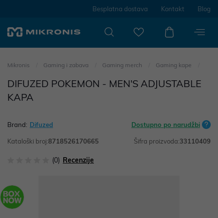
Besplatna dostava
Kontakt
Blog
Mikronis
Gaming i zabava
Gaming merch
Gaming kape
DIFUZED POKEMON - MEN'S ADJUSTABLE
KAPA
Brand:
Difuzed
Dostupno po narudžbi
Kataloški broj:
8718526170665
Šifra proizvoda:
33110409
(0)
Recenzije