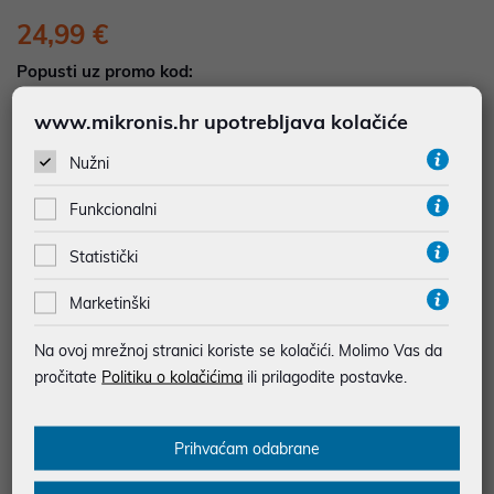
24,99 €
Popusti uz promo kod:
5%
Popust za jednokratno plaćanje (Kartice, KEKS
www.mikronis.hr upotrebljava kolačiće
pay, Virman, Gotovina, Crypto) uz promo kod
"POPUST" , popusti se međusobno ne zbrajaju
Nužni
Funkcionalni
Dodajte u košaricu
Dodaj u favorite
Statistički
Marketinški
najam za pravne osobe od 12 do 36 mj. već od
0,69 €
Na ovoj mrežnoj stranici koriste se kolačići. Molimo Vas da
Vidi detalje
Pošalji upit
pročitate
Politiku o kolačićima
ili prilagodite postavke.
SIGURNA KUPOVINA
Prihvaćam odabrane
BESPLATNA DOSTAVA ZA NARUDŽBE IZNAD 66,36€