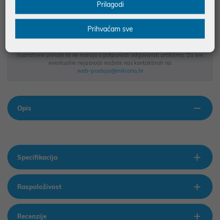
MOGUĆNOST PLAĆANJA NA RATE
Prilagodi
Prihvaćam sve
Podaci uz artikle su prezentirani u dobroj namjeri. Mikronis d.o.o. ne
odgovara za eventualne pogreške nastale u opisu proizvoda, greške
prilikom štampanja te promjene u dostupnosti i cijene. Slike artikala su
ilustrativne prirode te ne moraju u potpunosti odgovarati artiklima. Za sve
eventualne nejasnoće možete nas kontaktirati na
web-prodaja@mikronis.hr
Opis
Specifikacija
Raspoloživost
Recenzije