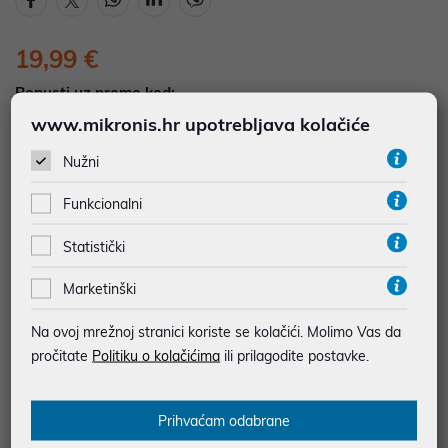
19,99 €
Popusti uz promo kod:
5%
Popust za jednokratno plaćanje (Kartice, KEKS
www.mikronis.hr upotrebljava kolačiće
pay, Virman, Gotovina, Crypto) uz promo kod
Nužni
"POPUST" , popusti se međusobno ne zbrajaju
Funkcionalni
Dodajte u košaricu
Dodaj u favorite
Statistički
Marketinški
najam za pravne osobe od 12 do 36 mj. već od
0,56 €
Na ovoj mrežnoj stranici koriste se kolačići. Molimo Vas da
Vidi detalje
Pošalji upit
pročitate
Politiku o kolačićima
ili prilagodite postavke.
Prihvaćam odabrane
SIGURNA KUPOVINA