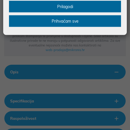
BESPLATNA DOSTAVA ZA NARUDŽBE IZNAD 66,36€
Prilagodi
MOGUĆNOST PLAĆANJA NA RATE
Prihvaćam sve
Podaci uz artikle su prezentirani u dobroj namjeri. Mikronis d.o.o. ne
odgovara za eventualne pogreške nastale u opisu proizvoda, greške
prilikom štampanja te promjene u dostupnosti i cijene. Slike artikala su
ilustrativne prirode te ne moraju u potpunosti odgovarati artiklima. Za sve
eventualne nejasnoće možete nas kontaktirati na
web-prodaja@mikronis.hr
Opis
Specifikacija
Raspoloživost