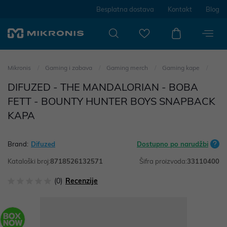
Besplatna dostava
Kontakt
Blog
Mikronis
Gaming i zabava
Gaming merch
Gaming kape
DIFUZED - THE MANDALORIAN - BOBA
FETT - BOUNTY HUNTER BOYS SNAPBACK
KAPA
Brand:
Difuzed
Dostupno po narudžbi
Kataloški broj:
8718526132571
Šifra proizvoda:
33110400
(0)
Recenzije