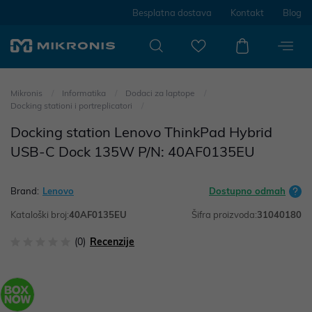
Besplatna dostava
Kontakt
Blog
Mikronis
Informatika
Dodaci za laptope
Docking stationi i portreplicatori
Docking station Lenovo ThinkPad Hybrid
USB-C Dock 135W P/N: 40AF0135EU
Brand:
Lenovo
Dostupno odmah
Kataloški broj:
40AF0135EU
Šifra proizvoda:
31040180
(0)
Recenzije