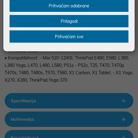
Prihvaćam odabrane
• 1 x USB 3.0 Always on
• 2 x USB Type-C
• 1x Gb LAN
Prilagodi
• 2x Display Port
• 2x HDMI
Prihvaćam sve
• 1x VGA
• 1 x audio in/out
• Kompatibilnost: - Miix 520-12IKB, ThinkPad E480, E580, L380,
L380 Yoga, L470, L480, L580, P51s - P52s, T25, T470, T470p,
T470s, T480, T480s, T570, T580, X1 Carbon, X1 Tablet, - X1 Yoga,
X270, X280, ThinkPad Yoga 370
Specifikacija
Multimedija
Raspoloživost