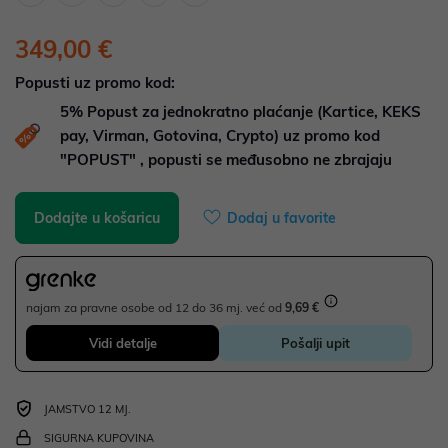
349,00 €
Popusti uz promo kod:
5%
Popust za jednokratno plaćanje (Kartice, KEKS
pay, Virman, Gotovina, Crypto) uz promo kod
"POPUST" , popusti se međusobno ne zbrajaju
Dodajte u košaricu
Dodaj u favorite
najam za pravne osobe od 12 do 36 mj. već od
9,69 €
Vidi detalje
Pošalji upit
JAMSTVO 12 MJ.
SIGURNA KUPOVINA