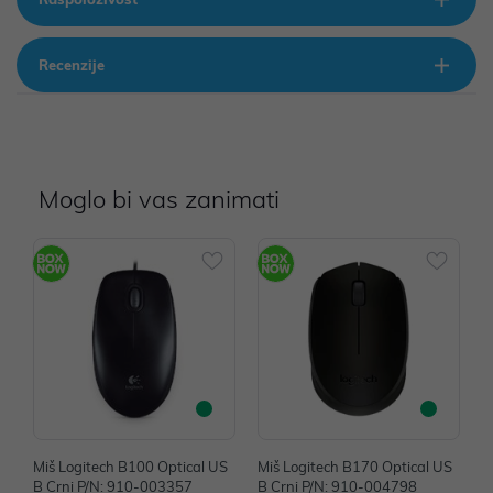
Recenzije
Moglo bi vas zanimati
Miš Logitech B100 Optical US
Miš Logitech B170 Optical US
M
B Crni P/N: 910-003357
B Crni P/N: 910-004798
B