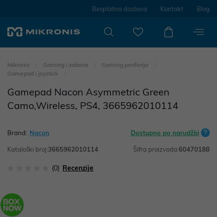
Besplatna dostava
Kontakt
Blog
Mikronis
Gaming i zabava
Gaming periferija
Gamepad i joystick
Gamepad Nacon Asymmetric Green
Camo,Wireless, PS4, 3665962010114
Brand:
Nacon
Dostupno po narudžbi
Kataloški broj:
3665962010114
Šifra proizvoda:
60470188
(0)
Recenzije