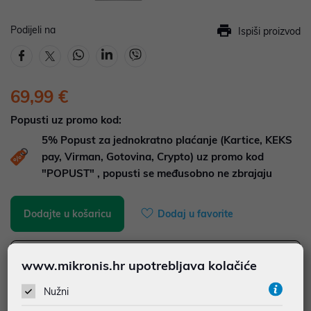
Podijeli na
Ispiši proizvod
69,99 €
Popusti uz promo kod:
5%
Popust za jednokratno plaćanje (Kartice, KEKS
pay, Virman, Gotovina, Crypto) uz promo kod
"POPUST" , popusti se međusobno ne zbrajaju
Dodajte u košaricu
Dodaj u favorite
www.mikronis.hr upotrebljava kolačiće
najam za pravne osobe od 12 do 36 mj. već od
1,94 €
Nužni
Vidi detalje
Pošalji upit