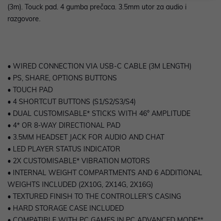
(3m). Touck pad. 4 gumba prečaca. 3.5mm utor za audio i
razgovore.
• WIRED CONNECTION VIA USB-C CABLE (3M LENGTH)
• PS, SHARE, OPTIONS BUTTONS
• TOUCH PAD
• 4 SHORTCUT BUTTONS (S1/S2/S3/S4)
• DUAL CUSTOMISABLE* STICKS WITH 46° AMPLITUDE
• 4* OR 8-WAY DIRECTIONAL PAD
• 3.5MM HEADSET JACK FOR AUDIO AND CHAT
• LED PLAYER STATUS INDICATOR
• 2X CUSTOMISABLE* VIBRATION MOTORS
• INTERNAL WEIGHT COMPARTMENTS AND 6 ADDITIONAL
WEIGHTS INCLUDED (2X10G, 2X14G, 2X16G)
• TEXTURED FINISH TO THE CONTROLLER’S CASING
• HARD STORAGE CASE INCLUDED
• COMPATIBLE WITH PC GAMES IN PC ADVANCED MODE**