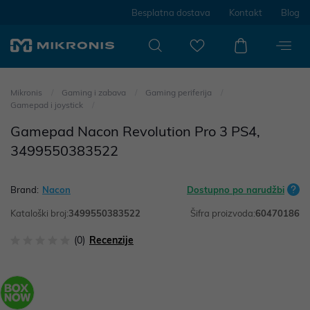
Besplatna dostava
Kontakt
Blog
Mikronis
Gaming i zabava
Gaming periferija
Gamepad i joystick
Gamepad Nacon Revolution Pro 3 PS4,
3499550383522
Brand:
Nacon
Dostupno po narudžbi
Kataloški broj:
3499550383522
Šifra proizvoda:
60470186
(0)
Recenzije