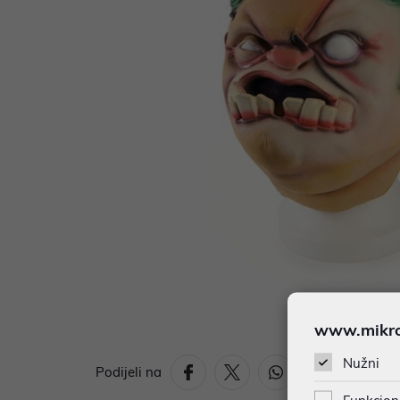
www.mikron
Nužni
Podijeli na