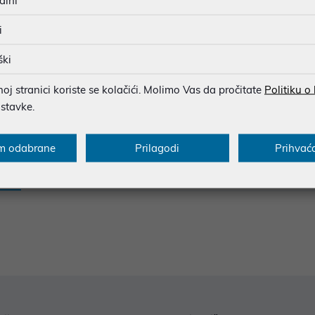
alni
MOGUĆNOST PLAĆANJA NA 
i
ški
u dobroj namjeri. Mikronis d.o.o. ne odgovara za eventualne pogreške nastale
j stranici koriste se kolačići. Molimo Vas da pročitate
Politiku o
osti i cijene. Slike artikala su ilustrativne prirode te ne moraju u potpuno
eventualne nejasnoće možete nas kontaktirati na
web-prodaja@mikronis.h
ostavke.
m odabrane
Prilagodi
Prihvać
s
Specifikacija
Raspoloživost
Recen