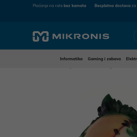
Plaćanje na rate
bez kamata
Besplatna dostava
za
Informatika
Gaming i zabava
Elekt
Mikronis
Gaming i zabava
Gaming merch
O