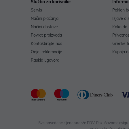
Služba za korisnike
Informa
Servis
Poklon b
Načini plaćanja
Izjave o 
Načini dostave
Kako do 
Povrat proizvoda
Privatno
Kontaktirajte nas
Grenke f
Odjel reklamacije
Kupnja na
Raskid ugovora
Sve navedene cijene sadrže PDV. Pokušavamo osigurati
proizvoda. Za najažurn