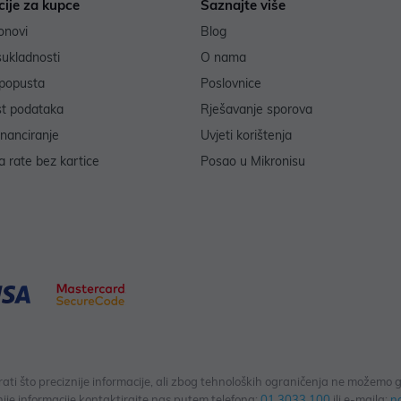
cije za kupce
Saznajte više
onovi
Blog
sukladnosti
O nama
popusta
Poslovnice
st podataka
Rješavanje sporova
inanciranje
Uvjeti korištenja
 rate bez kartice
Posao u Mikronisu
 što preciznije informacije, ali zbog tehnoloških ograničenja ne možemo gar
ije informacije kontaktirajte nas putem telefona:
01 3033 100
ili e-maila:
n