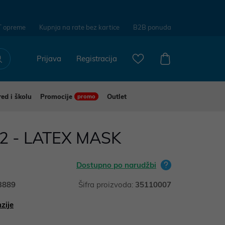
T opreme
Kupnja na rate bez kartice
B2B ponuda
Prijava
Registracija
red i školu
Promocije
Outlet
promo
2 - LATEX MASK
Dostupno po narudžbi
3889
Šifra proizvoda:
35110007
zije