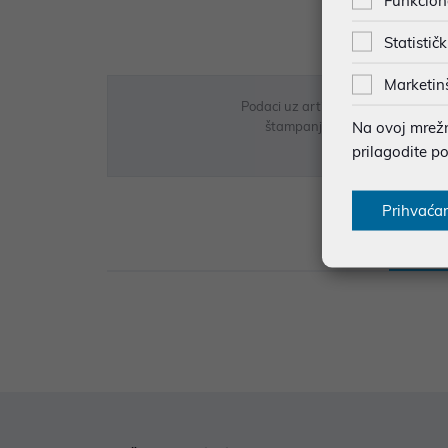
Funkcion
Statističk
Marketin
Podaci uz artikle su prezentirani 
Na ovoj mrežno
štampanja te promjene u dostupn
prilagodite p
Prihvaća
Opi