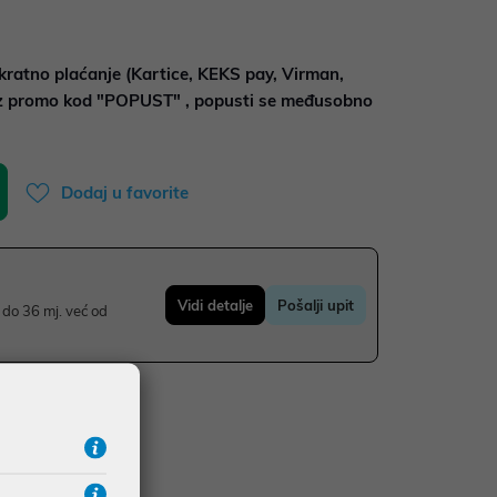
kratno plaćanje (Kartice, KEKS pay, Virman,
uz promo kod "POPUST" , popusti se međusobno
Dodaj u favorite
Vidi detalje
Pošalji upit
do 36 mj. već od
UDŽBE IZNAD 66,36€