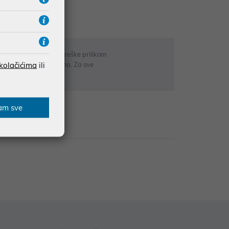
RATE
 u opisu proizvoda, greške prilikom
 kolačićima
ili
sti odgovarati artiklima. Za sve
r
am sve
zije