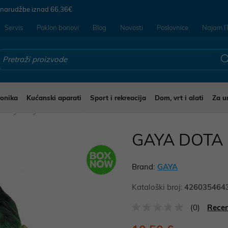
 narudžbe iznad
66,36€
Servis
Poklon bonovi
Blog
Novosti
Poslovnice
Najam I
ronika
Kućanski aparati
Sport i rekreacija
Dom, vrt i alati
Za u
stali gaming modni dodaci
GAYA DOTA 
Brand:
GAYA
Kataloški broj:
426035464
(0)
Recen