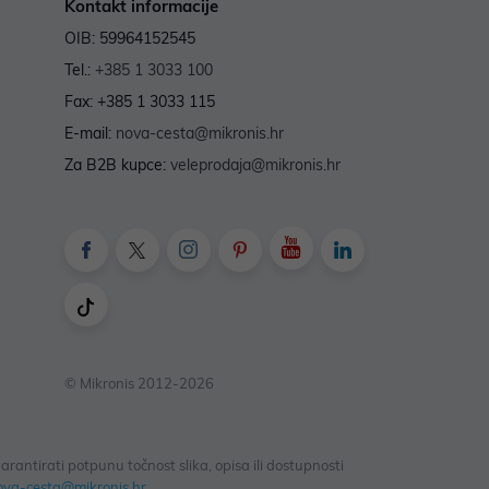
Kontakt informacije
OIB: 59964152545
Tel.:
+385 1 3033 100
Fax: +385 1 3033 115
E-mail:
nova-cesta@mikronis.hr
Za B2B kupce:
veleprodaja@mikronis.hr
© Mikronis 2012-2026
antirati potpunu točnost slika, opisa ili dostupnosti
ova-cesta@mikronis.hr
.