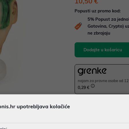
10,50 €
Popusti uz promo kod:
5%
Popust za jedno
Gotovina, Crypto) 
ne zbrajaju
Dodajte u košaricu
najam za pravne osobe od 12 
0,29 €
is.hr upotrebljava kolačiće
JAMSTVO 12 MJ.
SIGURNA KUPOVINA
Ispiši proizvod
BESPLATNA DOSTAVA ZA NAR