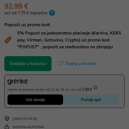
92,99 €
već od 7,75 € mjesečno
Popusti uz promo kod:
5%
Popust za jednokratno plaćanje (Kartice, KEKS
pay, Virman, Gotovina, Crypto) uz promo kod
"POPUST" , popusti se međusobno ne zbrajaju
Dodajte u košaricu
Dodaj u favorite
najam za pravne osobe od 12 do 36 mj. već od
2,58 €
Vidi detalje
Pošalji upit
JAMSTVO 24 MJ.
SIGURNA KUPOVINA