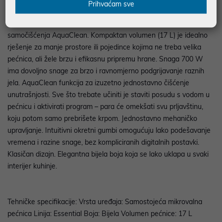
Prihvaćam sve
podgrijavanje, odmrzavanje ili kuhanje jednostavnih obroka. Ističe
se klasičnim bijelim dizajnom i iznimno praktičnom funkcijom
samočišćenja AquaClean. Kompaktan volumen (17 L) je idealno
rješenje za manje prostore ili pojedince kojima ne treba velika
pećnica, ali žele brzu i efikasnu pripremu hrane. Snaga 700 W
ima dovoljno snage za brzo i ravnomjerno podgrijavanje raznih
jela. AquaClean funkcija za izuzetno jednostavno čišćenje
unutrašnjosti. Sve što trebate učiniti je staviti posudu s vodom u
pećnicu i aktivirati program – para će omekšati svu prljavštinu,
koju potom samo prebrišete krpom. Jednostavno mehaničko
upravljanje. Intuitivni okretni gumbi omogućuju lako podešavanje
vremena i razine snage, bez kompliciranih digitalnih postavki.
Klasičan dizajn. Elegantna bijela boja koja se lako uklapa u svaki
interijer kuhinje.
Tehničke specifikacije: Vrsta uređaja: Samostojeća mikrovalna
pećnica Linija: Essential Boja: Bijela Volumen pećnice: 17 L