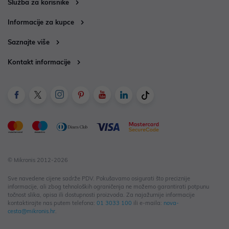
Služba za korisnike
Informacije za kupce
Saznajte više
Kontakt informacije
© Mikronis 2012-2026
Sve navedene cijene sadrže PDV. Pokušavamo osigurati što preciznije
informacije, ali zbog tehnoloških ograničenja ne možemo garantirati potpunu
točnost slika, opisa ili dostupnosti proizvoda. Za najažurnije informacije
kontaktirajte nas putem telefona:
01 3033 100
ili e-maila:
nova-
cesta@mikronis.hr
.