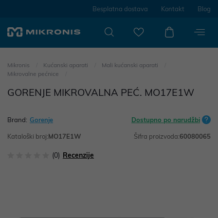
Besplatna dostava
Kontakt
Blog
Mikronis
Kućanski aparati
Mali kućanski aparati
Mikrovalne pećnice
GORENJE MIKROVALNA PEĆ. MO17E1W
Brand:
Gorenje
Dostupno po narudžbi
Kataloški broj:
MO17E1W
Šifra proizvoda:
60080065
(0)
Recenzije