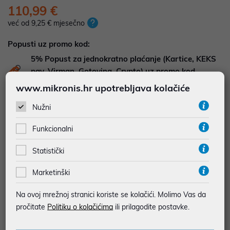
110,99 €
već od 9,25 € mjesečno
Popusti uz promo kod:
5%
Popust za jednokratno plaćanje (Kartice, KEKS
pay, Virman, Gotovina, Crypto) uz promo kod
"POPUST" , popusti se međusobno ne zbrajaju
www.mikronis.hr upotrebljava kolačiće
Nužni
Dodajte u košaricu
Dodaj u favorite
Funkcionalni
Statistički
najam za pravne osobe od 12 do 36 mj. već od
3,08 €
Marketinški
Vidi detalje
Pošalji upit
Na ovoj mrežnoj stranici koriste se kolačići. Molimo Vas da
pročitate
Politiku o kolačićima
ili prilagodite postavke.
JAMSTVO 24 MJ.
SIGURNA KUPOVINA