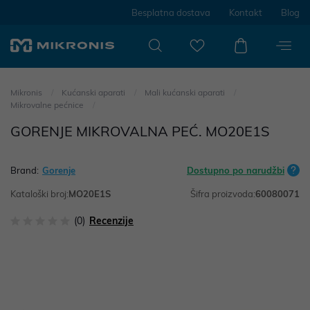
Besplatna dostava
Kontakt
Blog
Mikronis
Kućanski aparati
Mali kućanski aparati
Mikrovalne pećnice
GORENJE MIKROVALNA PEĆ. MO20E1S
Brand:
Gorenje
Dostupno po narudžbi
Kataloški broj:
MO20E1S
Šifra proizvoda:
60080071
(0)
Recenzije