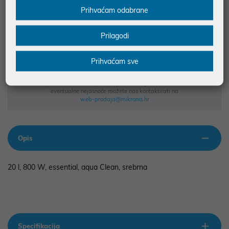
Prihvaćam odabrane
BESPLATNA DOSTAVA ZA NARUDŽBE IZNAD 66,36€
MOGUĆNOST PLAĆANJA NA RATE
Prilagodi
Podaci uz artikle su prezentirani u dobroj namjeri. Mikronis d.o.o. ne
Prihvaćam sve
odgovara za eventualne pogreške nastale u opisu proizvoda, greške
prilikom štampanja te promjene u dostupnosti i cijene. Slike artikala su
ilustrativne prirode te ne moraju u potpunosti odgovarati artiklima. Za sve
eventualne nejasnoće možete nas kontaktirati na
web-prodaja@mikronis.hr
Opis
20 l, 800 W, essential, aqua Clean, srebrna
Specifikacija