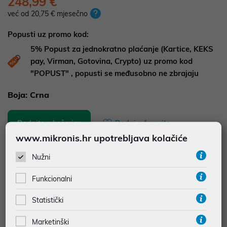
248,99 €
već od 20,75 € mjesečno
Popusti uz promo kod:
5%
Popust za jednokratno plaćanje (Kartice, KEKS
pay, Virman, Gotovina, Crypto) uz promo kod
"POPUST" , popusti se međusobno ne zbrajaju
Boja:
Crna
Dodajte u košaricu
Dodaj u favorite
www.mikronis.hr upotrebljava kolačiće
Nužni
najam za pravne osobe od 12 do 36 mj. već od
6,92 €
Funkcionalni
Vidi detalje
Pošalji upit
Statistički
Marketinški
Energetska naljepnica