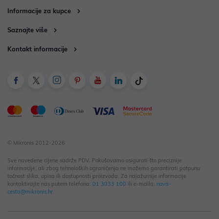
Informacije za kupce
Saznajte više
Kontakt informacije
© Mikronis 2012-2026
Sve navedene cijene sadrže PDV. Pokušavamo osigurati što preciznije
informacije, ali zbog tehnoloških ograničenja ne možemo garantirati potpunu
točnost slika, opisa ili dostupnosti proizvoda. Za najažurnije informacije
kontaktirajte nas putem telefona:
01 3033 100
ili e-maila:
nova-
cesta@mikronis.hr
.