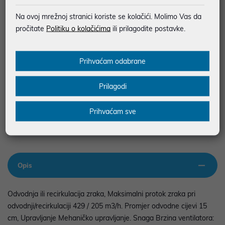
Informacijski list
Na ovoj mrežnoj stranici koriste se kolačići. Molimo Vas da
JAMSTVO 24 MJ.
pročitate
Politiku o kolačićima
ili prilagodite postavke.
SIGURNA KUPOVINA
MOGUĆNOST PLAĆANJA NA RATE
Prihvaćam odabrane
Prilagodi
Podaci uz artikle su prezentirani u dobroj namjeri. Mikronis d.o.o. ne
odgovara za eventualne pogreške nastale u opisu proizvoda, greške
prilikom štampanja te promjene u dostupnosti i cijene. Slike artikala su
Prihvaćam sve
ilustrativne prirode te ne moraju u potpunosti odgovarati artiklima. Za sve
eventualne nejasnoće možete nas kontaktirati na
web-prodaja@mikronis.hr
Opis
Odvodnja ili recirkulacija zraka, Maksimalni protok zraka pri
odvodnji/recirkulaciji 429 / 205 m3/h. Promjer odvodne cijevi 15
cm, Upravljanje Mehaničko upravljanje. Snaga Brzina ventilatora: