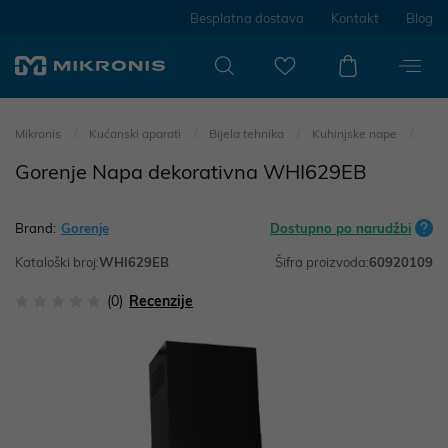
Besplatna dostava
Kontakt
Blog
Mikronis
Kućanski aparati
Bijela tehnika
Kuhinjske nape
Gorenje Napa dekorativna WHI629EB
Brand:
Gorenje
Dostupno po narudžbi
Kataloški broj:
WHI629EB
Šifra proizvoda:
60920109
(0)
Recenzije