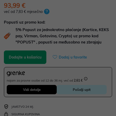
93,99 €
već od 7,83 € mjesečno
Popusti uz promo kod:
5%
Popust za jednokratno plaćanje (Kartice, KEKS
pay, Virman, Gotovina, Crypto) uz promo kod
"POPUST" , popusti se međusobno ne zbrajaju
Dodajte u košaricu
Dodaj u favorite
najam za pravne osobe od 12 do 36 mj. već od
2,61 €
Vidi detalje
Pošalji upit
JAMSTVO 24 MJ.
SIGURNA KUPOVINA