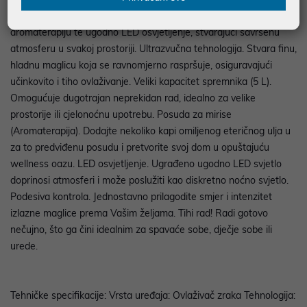
učinkovitosti, ovaj model nudi i posudu za mirise za opuštajuću
aromaterapiju te ugodno LED osvjetljenje, stvarajući savršenu
atmosferu u svakoj prostoriji. Ultrazvučna tehnologija. Stvara finu,
hladnu maglicu koja se ravnomjerno raspršuje, osiguravajući
učinkovito i tiho ovlaživanje. Veliki kapacitet spremnika (5 L).
Omogućuje dugotrajan neprekidan rad, idealno za velike
prostorije ili cjelonoćnu upotrebu. Posuda za mirise
(Aromaterapija). Dodajte nekoliko kapi omiljenog eteričnog ulja u
za to predviđenu posudu i pretvorite svoj dom u opuštajuću
wellness oazu. LED osvjetljenje. Ugrađeno ugodno LED svjetlo
doprinosi atmosferi i može poslužiti kao diskretno noćno svjetlo.
Podesiva kontrola. Jednostavno prilagodite smjer i intenzitet
izlazne maglice prema Vašim željama. Tihi rad! Radi gotovo
nečujno, što ga čini idealnim za spavaće sobe, dječje sobe ili
urede.
Tehničke specifikacije: Vrsta uređaja: Ovlaživač zraka Tehnologija: