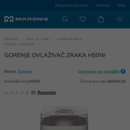
Besplatna dostava
Kontakt
Blog
Mikronis
Dom, vrt i alati
Uređenje doma
Difuzori i ovlaživači
GORENJE OVLAŽIVAČ ZRAKA H50W
Brand:
Gorenje
Dostupno po narudžbi
Kataloški broj:
H50W
Šifra proizvoda:
40040118
(0)
Recenzije