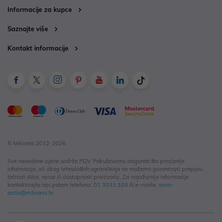
Informacije za kupce
Saznajte više
Kontakt informacije
© Mikronis 2012-2026
Sve navedene cijene sadrže PDV. Pokušavamo osigurati što preciznije
informacije, ali zbog tehnoloških ograničenja ne možemo garantirati potpunu
točnost slika, opisa ili dostupnosti proizvoda. Za najažurnije informacije
kontaktirajte nas putem telefona:
01 3033 100
ili e-maila:
nova-
cesta@mikronis.hr
.