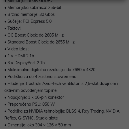
• Memorija: 16 GB GDDR7
• Memorijska sabirnica: 256-bit
• Brzina memorije: 30 Gbps
• Sučelje: PCI Express 5.0
• Taktovi:
• OC Boost Clock: do 2685 MHz
• Standard Boost Clock: do 2655 MHz
• Video izlazi:
• 1 × HDMI 2.1b
• 3 × DisplayPort 2.1b
• Maksimalna digitalna rezolucija: do 7680 × 4320
• Podrška za do 4 zaslona istovremeno
• Hlađenje: trostruki Axial-tech ventilatori s 2,5-slot dizajnom i
aktivnim odvođenjem topline
• Napajanje: 1 × 16-pin konektor
• Preporučeno PSU: 850 W
• Podrška za NVIDIA tehnologije: DLSS 4, Ray Tracing, NVIDIA
Reflex, G-SYNC, Studio alate
• Dimenzije: oko 304 × 126 × 50 mm