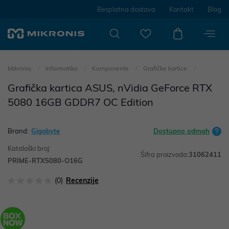
Besplatna dostava
Kontakt
Blog
Mikronis
Informatika
Komponente
Grafičke kartice
Grafička kartica ASUS, nVidia GeForce RTX
5080 16GB GDDR7 OC Edition
Brand:
Gigabyte
Dostupno odmah
Kataloški broj:
Šifra proizvoda:
31062411
PRIME-RTX5080-O16G
(0)
Recenzije