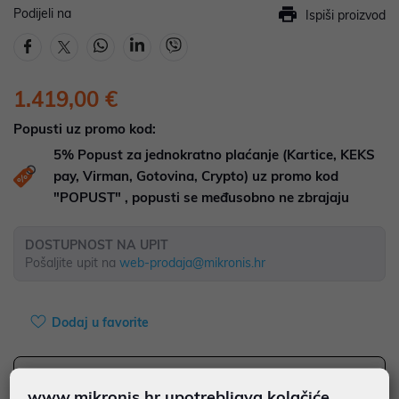
Podijeli na
Ispiši proizvod
1.419,00 €
Popusti uz promo kod:
5%
Popust za jednokratno plaćanje (Kartice, KEKS
pay, Virman, Gotovina, Crypto) uz promo kod
"POPUST" , popusti se međusobno ne zbrajaju
DOSTUPNOST NA UPIT
Pošaljite upit na
web-prodaja@mikronis.hr
Dodaj u favorite
www.mikronis.hr upotrebljava kolačiće