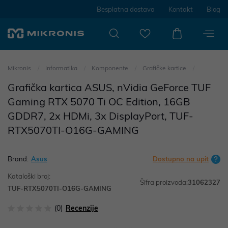
Besplatna dostava
Kontakt
Blog
Mikronis
Informatika
Komponente
Grafičke kartice
Grafička kartica ASUS, nVidia GeForce TUF
Gaming RTX 5070 Ti OC Edition, 16GB
GDDR7, 2x HDMi, 3x DisplayPort, TUF-
RTX5070TI-O16G-GAMING
Brand:
Asus
Dostupno na upit
Kataloški broj:
Šifra proizvoda:
31062327
TUF-RTX5070TI-O16G-GAMING
(0)
Recenzije