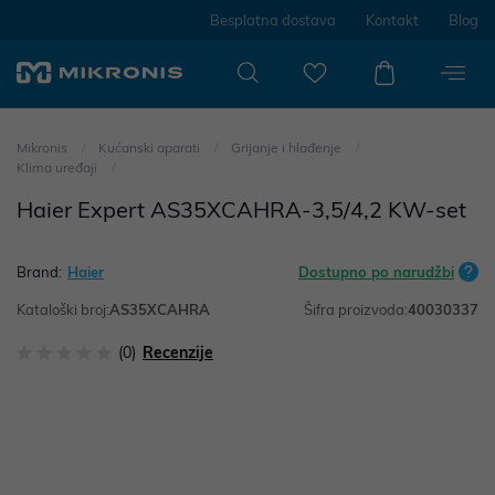
Besplatna dostava
Kontakt
Blog
Mikronis
Kućanski aparati
Grijanje i hlađenje
Klima uređaji
Haier Expert AS35XCAHRA-3,5/4,2 KW-set
Brand:
Haier
Dostupno po narudžbi
Kataloški broj:
AS35XCAHRA
Šifra proizvoda:
40030337
(0)
Recenzije