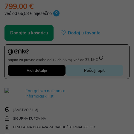
799,00 €
već od 66,58 € mjesečno
Dodajte u košaricu
Dodaj u favorite
najam za pravne osobe od 12 do 36 mj. već od
22,19 €
Vidi detalje
Pošalji upit
Energetska naljepnica
Informacijski list
JAMSTVO 24 MJ.
SIGURNA KUPOVINA
BESPLATNA DOSTAVA ZA NARUDŽBE IZNAD 66,36€