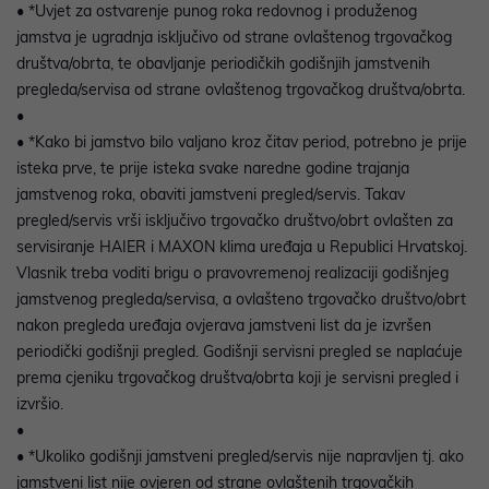
• *Uvjet za ostvarenje punog roka redovnog i produženog
jamstva je ugradnja isključivo od strane ovlaštenog trgovačkog
društva/obrta, te obavljanje periodičkih godišnjih jamstvenih
pregleda/servisa od strane ovlaštenog trgovačkog društva/obrta.
•
• *Kako bi jamstvo bilo valjano kroz čitav period, potrebno je prije
isteka prve, te prije isteka svake naredne godine trajanja
jamstvenog roka, obaviti jamstveni pregled/servis. Takav
pregled/servis vrši isključivo trgovačko društvo/obrt ovlašten za
servisiranje HAIER i MAXON klima uređaja u Republici Hrvatskoj.
Vlasnik treba voditi brigu o pravovremenoj realizaciji godišnjeg
jamstvenog pregleda/servisa, a ovlašteno trgovačko društvo/obrt
nakon pregleda uređaja ovjerava jamstveni list da je izvršen
periodički godišnji pregled. Godišnji servisni pregled se naplaćuje
prema cjeniku trgovačkog društva/obrta koji je servisni pregled i
izvršio.
•
• *Ukoliko godišnji jamstveni pregled/servis nije napravljen tj. ako
jamstveni list nije ovjeren od strane ovlaštenih trgovačkih