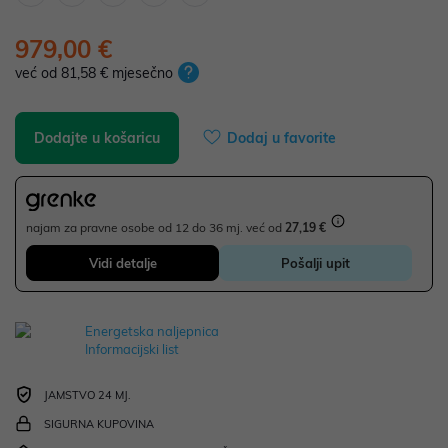
979,00 €
već od 81,58 € mjesečno
Dodajte u košaricu
Dodaj u favorite
najam za pravne osobe od 12 do 36 mj. već od
27,19 €
Vidi detalje
Pošalji upit
Energetska naljepnica
Informacijski list
JAMSTVO 24 MJ.
SIGURNA KUPOVINA