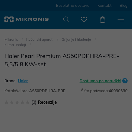
Besplatna dostava
Kontakt
Blog
Mikronis
Kućanski aparati
Grijanje i hlađenje
Klima uređaji
Haier Pearl Premium AS50PDPHRA-PRE-
5,3/5,8 KW-set
Brand:
Haier
Dostupno po narudžbi
Kataloški broj:
AS50PDPHRA-PRE
Šifra proizvoda:
40030330
(0)
Recenzije