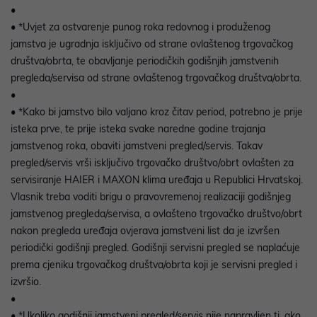
•
• *Uvjet za ostvarenje punog roka redovnog i produženog
jamstva je ugradnja isključivo od strane ovlaštenog trgovačkog
društva/obrta, te obavljanje periodičkih godišnjih jamstvenih
pregleda/servisa od strane ovlaštenog trgovačkog društva/obrta.
•
• *Kako bi jamstvo bilo valjano kroz čitav period, potrebno je prije
isteka prve, te prije isteka svake naredne godine trajanja
jamstvenog roka, obaviti jamstveni pregled/servis. Takav
pregled/servis vrši isključivo trgovačko društvo/obrt ovlašten za
servisiranje HAIER i MAXON klima uređaja u Republici Hrvatskoj.
Vlasnik treba voditi brigu o pravovremenoj realizaciji godišnjeg
jamstvenog pregleda/servisa, a ovlašteno trgovačko društvo/obrt
nakon pregleda uređaja ovjerava jamstveni list da je izvršen
periodički godišnji pregled. Godišnji servisni pregled se naplaćuje
prema cjeniku trgovačkog društva/obrta koji je servisni pregled i
izvršio.
•
• *Ukoliko godišnji jamstveni pregled/servis nije napravljen tj. ako