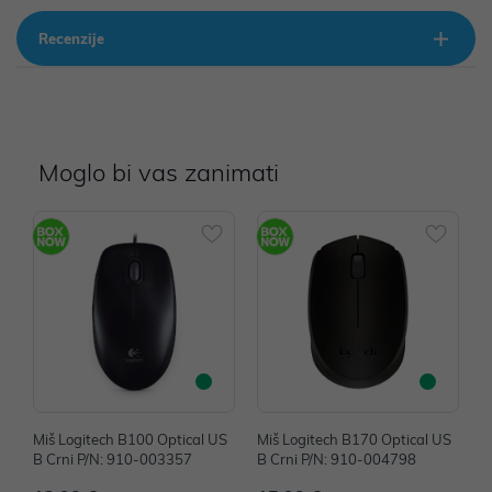
Recenzije
Moglo bi vas zanimati
Miš Logitech B100 Optical US
Miš Logitech B170 Optical US
M
B Crni P/N: 910-003357
B Crni P/N: 910-004798
B