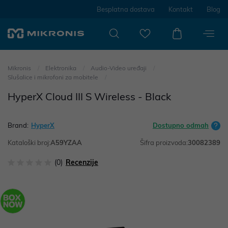
Besplatna dostava
Kontakt
Blog
Mikronis
Elektronika
Audio-Video uređaji
Slušalice i mikrofoni za mobitele
HyperX Cloud III S Wireless - Black
Brand:
HyperX
Dostupno odmah
Kataloški broj:
A59YZAA
Šifra proizvoda:
30082389
(0)
Recenzije