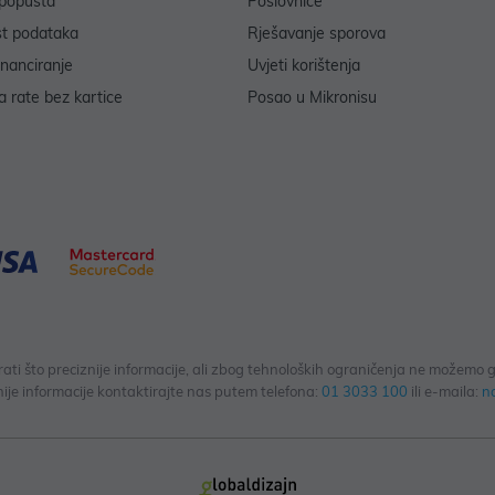
popusta
Poslovnice
st podataka
Rješavanje sporova
inanciranje
Uvjeti korištenja
 rate bez kartice
Posao u Mikronisu
 što preciznije informacije, ali zbog tehnoloških ograničenja ne možemo gar
ije informacije kontaktirajte nas putem telefona:
01 3033 100
ili e-maila:
n