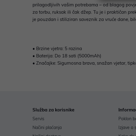
prilagodljivih vašim potrebama – od blagog povje
za torbu, ruksak ili čak džep. Tu je i praktičan 
je pouzdan i stiliziran saveznik za vruće dane, bil
• Brzine vjetra: 5 razina
• Baterija: Do 18 sati (5000mAh)
• Značajke: Sigurnosna brava, snažan vjetar, tipka
Služba za korisnike
Informa
Servis
Poklon b
Načini plaćanja
Izjave o 