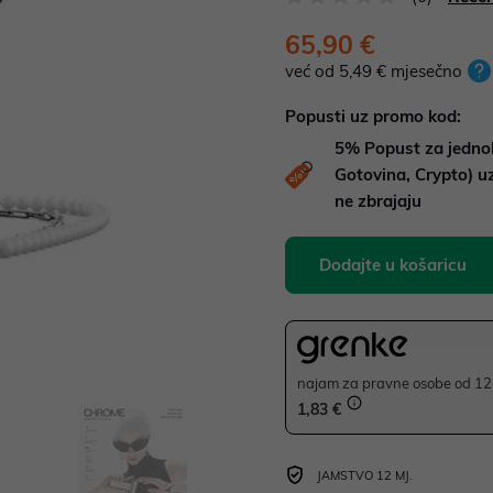
65,90 €
već od 5,49 € mjesečno
Popusti uz promo kod:
5%
Popust za jedno
Gotovina, Crypto) 
ne zbrajaju
Dodajte u košaricu
najam za pravne osobe od 12 
1,83 €
JAMSTVO 12 MJ.