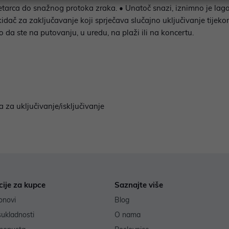
tarca do snažnog protoka zraka. • Unatoč snazi, iznimno je laga
prekidač za zaključavanje koji sprječava slučajno uključivanje ti
o da ste na putovanju, u uredu, na plaži ili na koncertu.
 za uključivanje/isključivanje
cije za kupce
Saznajte više
onovi
Blog
sukladnosti
O nama