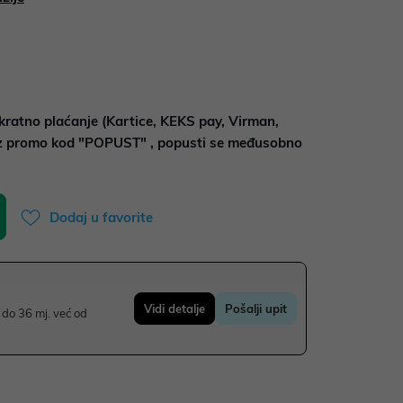
kratno plaćanje (Kartice, KEKS pay, Virman,
uz promo kod "POPUST" , popusti se međusobno
Dodaj u favorite
Vidi detalje
Pošalji upit
do 36 mj. već od