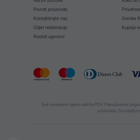
Načini dostave
Kako do 
Povrat proizvoda
Privatno
Kontaktirajte nas
Grenke f
Odjel reklamacije
Kupnja na
Raskid ugovora
Sve navedene cijene sadrže PDV. Pokušavamo osigurati
proizvoda. Za najažurn