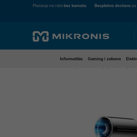
Plaćanje na rate
bez kamata
Besplatna dostava
za
Informatika
Gaming i zabava
Elekt
Mikronis
Kućanski aparati
Grijanje i hlađenje