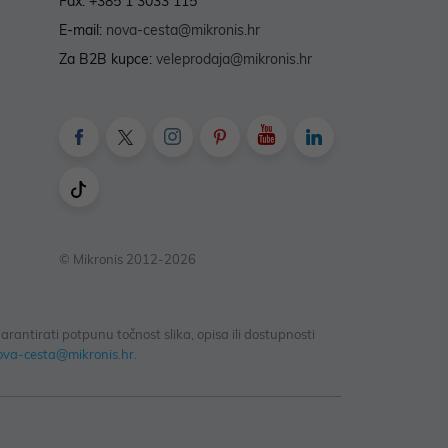
Fax: +385 1 3033 115
E-mail:
nova-cesta@mikronis.hr
Za B2B kupce:
veleprodaja@mikronis.hr
© Mikronis 2012-2026
antirati potpunu točnost slika, opisa ili dostupnosti
ova-cesta@mikronis.hr
.