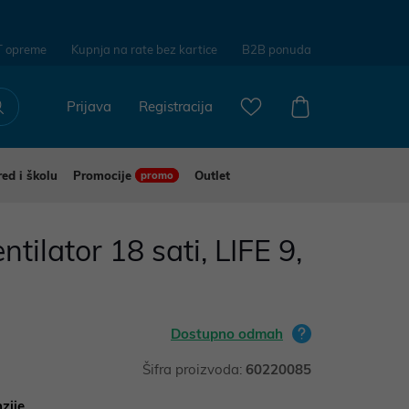
T opreme
Kupnja na rate bez kartice
B2B ponuda
Prijava
Registracija
red i školu
Promocije
Outlet
promo
ntilator 18 sati, LIFE 9,
Dostupno odmah
Šifra proizvoda:
60220085
zije