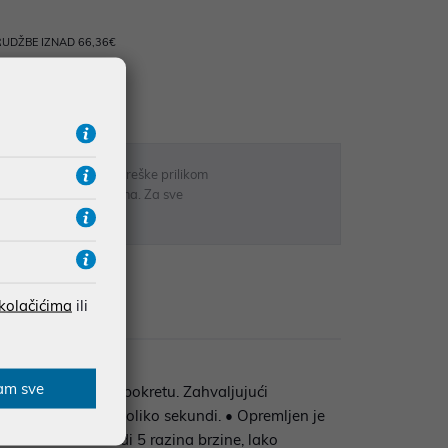
UDŽBE IZNAD 66,36€
RATE
 u opisu proizvoda, greške prilikom
sti odgovarati artiklima. Za sve
r
 kolačićima
ili
zije
am sve
nevnu upotrebu u pokretu. Zahvaljujući
hlađenja već u nekoliko sekundi. • Opremljen je
a. Ventilator nudi 5 razina brzine, lako