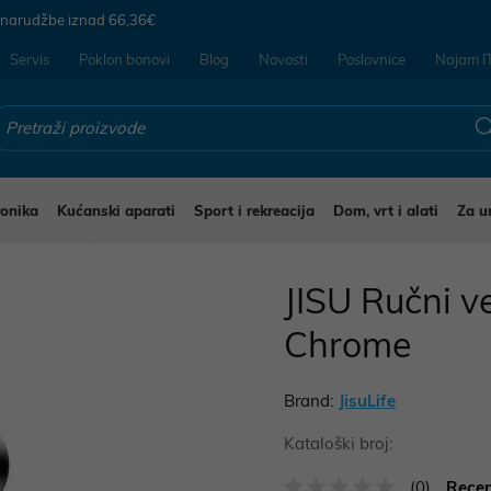
 narudžbe iznad
66,36€
Servis
Poklon bonovi
Blog
Novosti
Poslovnice
Najam I
ronika
Kućanski aparati
Sport i rekreacija
Dom, vrt i alati
Za u
Ventilatori
JISU Ručni ve
Chrome
Brand:
JisuLife
Kataloški broj:
(0)
Recen