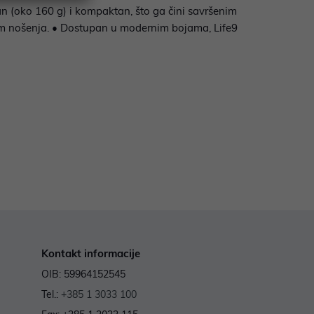
n (oko 160 g) i kompaktan, što ga čini savršenim
jekom nošenja. • Dostupan u modernim bojama, Life9
Kontakt informacije
OIB: 59964152545
Tel.:
+385 1 3033 100