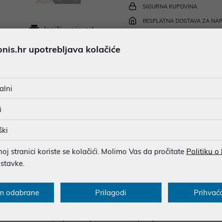
SIGURNA KUPOVINA
BESPLATNA DOSTAVA ZA NAR
Ispiši proizvod
MOGUĆNOST PLAĆANJA NA 
is.hr upotrebljava kolačiće
u dobroj namjeri. Mikronis d.o.o. ne odgovara za eventualne pogreške nastale
alni
osti i cijene. Slike artikala su ilustrativne prirode te ne moraju u potpuno
eventualne nejasnoće možete nas kontaktirati na
web-prodaja@mikronis.h
i
ški
j stranici koriste se kolačići. Molimo Vas da pročitate
Politiku o
s
Specifikacija
Raspoloživost
Recen
ostavke.
m odabrane
Prilagodi
Prihvać
osvježenje u kompaktnom i elegantnom dizajnu, idealan za svakod
patica, postiže brzinu zraka do 10 m/s, pružajući ugodan osjećaj 
 18 sati rada, a puni se putem USB-C priključka za samo 3–4 sat