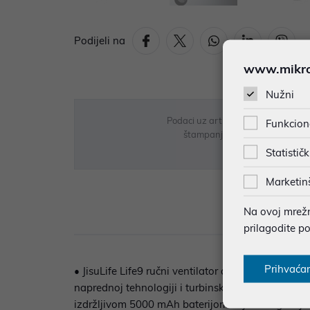
Podijeli na
www.mikron
Nužni
Podaci uz artikle su prezentirani 
Funkcion
štampanja te promjene u dostupn
Statističk
Marketin
Na ovoj mrežno
Opi
prilagodite p
Prihvaća
• JisuLife Life9 ručni ventilator donosi snažno 
naprednoj tehnologiji i turbinskom sustavu s 9 lo
izdržljivom 5000 mAh baterijom koja omogućuje do