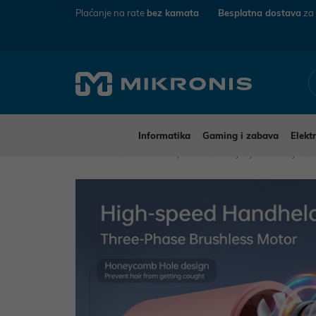
Plaćanje na rate
bez kamata
Besplatna dostava
za
Informatika
Gaming i zabava
Elekt
Mikronis
Kućanski aparati
Grijanje i hlađenje