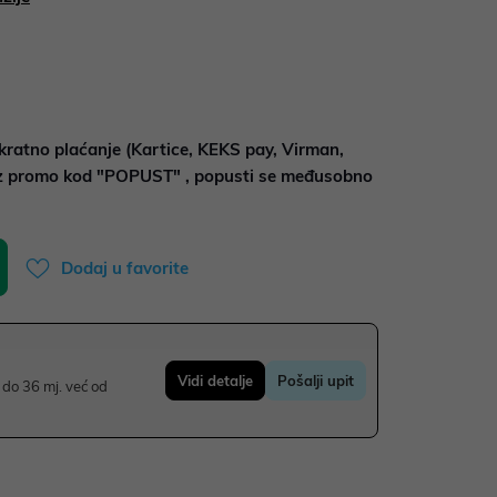
kratno plaćanje (Kartice, KEKS pay, Virman,
uz promo kod "POPUST" , popusti se međusobno
Dodaj u favorite
Vidi detalje
Pošalji upit
do 36 mj. već od