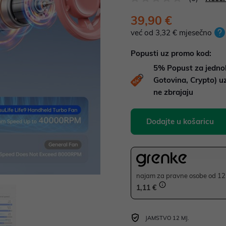
39,90 €
već od 3,32 € mjesečno
Popusti uz promo kod:
5%
Popust za jedno
Gotovina, Crypto) 
ne zbrajaju
Dodajte u košaricu
najam za pravne osobe od 12 
1,11 €
JAMSTVO 12 MJ.