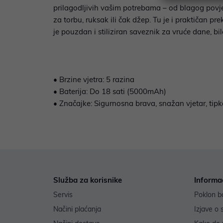
prilagodljivih vašim potrebama – od blagog povje
za torbu, ruksak ili čak džep. Tu je i praktičan 
je pouzdan i stiliziran saveznik za vruće dane, bil
• Brzine vjetra: 5 razina
• Baterija: Do 18 sati (5000mAh)
• Značajke: Sigurnosna brava, snažan vjetar, tipka
Služba za korisnike
Informa
Servis
Poklon b
Načini plaćanja
Izjave o 