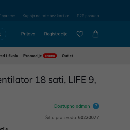
T opreme
Kupnja na rate bez kartice
B2B ponuda
Prijava
Registracija
red i školu
Promocije
Outlet
promo
ntilator 18 sati, LIFE 9,
Dostupno odmah
Šifra proizvoda:
60220077
zije