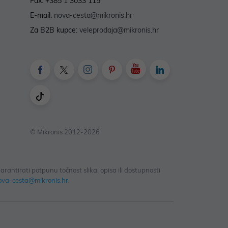
Fax: +385 1 3033 115
E-mail:
nova-cesta@mikronis.hr
Za B2B kupce:
veleprodaja@mikronis.hr
© Mikronis 2012-2026
antirati potpunu točnost slika, opisa ili dostupnosti
ova-cesta@mikronis.hr
.