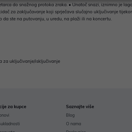
tarca do snažnog protoka zraka. • Unatoč snazi, iznimno je laga
prekidač za zaključavanje koji sprječava slučajno uključivanje ti
o da ste na putovanju, u uredu, na plaži ili na koncertu.
 za uključivanje/isključivanje
cije za kupce
Saznajte više
onovi
Blog
sukladnosti
O nama