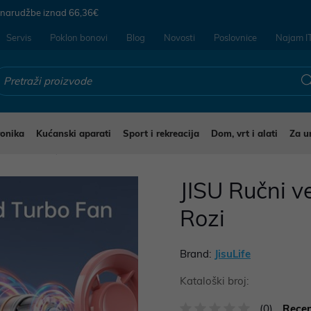
 narudžbe iznad
66,36€
Servis
Poklon bonovi
Blog
Novosti
Poslovnice
Najam I
ronika
Kućanski aparati
Sport i rekreacija
Dom, vrt i alati
Za u
Ventilatori
JISU Ručni ve
Rozi
Brand:
JisuLife
Kataloški broj:
(0)
Recen