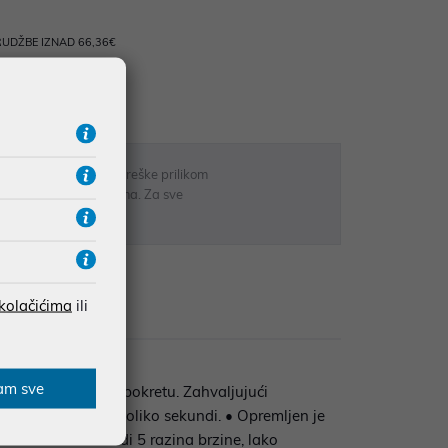
UDŽBE IZNAD 66,36€
RATE
 u opisu proizvoda, greške prilikom
sti odgovarati artiklima. Za sve
r
 kolačićima
ili
zije
am sve
nevnu upotrebu u pokretu. Zahvaljujući
hlađenja već u nekoliko sekundi. • Opremljen je
a. Ventilator nudi 5 razina brzine, lako