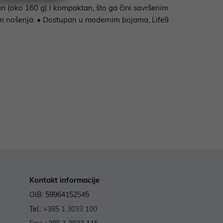
n (oko 160 g) i kompaktan, što ga čini savršenim
jekom nošenja. • Dostupan u modernim bojama, Life9
Kontakt informacije
OIB: 59964152545
Tel.:
+385 1 3033 100