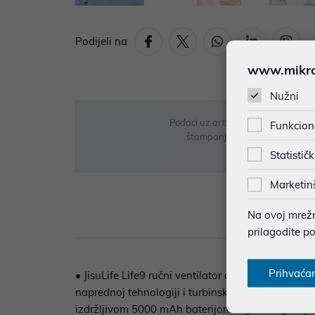
Podijeli na
www.mikron
Nužni
Podaci uz artikle su prezentirani 
Funkcion
štampanja te promjene u dostupn
Statističk
Marketin
Na ovoj mrežno
Opi
prilagodite p
Prihvaća
• JisuLife Life9 ručni ventilator donosi snažno 
naprednoj tehnologiji i turbinskom sustavu s 9 lo
izdržljivom 5000 mAh baterijom koja omogućuje do