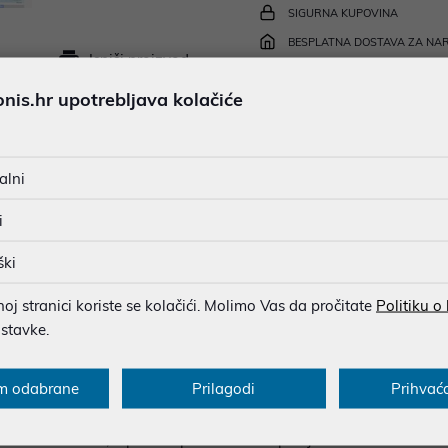
SIGURNA KUPOVINA
BESPLATNA DOSTAVA ZA NAR
Ispiši proizvod
MOGUĆNOST PLAĆANJA NA 
is.hr upotrebljava kolačiće
u dobroj namjeri. Mikronis d.o.o. ne odgovara za eventualne pogreške nastale
alni
osti i cijene. Slike artikala su ilustrativne prirode te ne moraju u potpuno
eventualne nejasnoće možete nas kontaktirati na
web-prodaja@mikronis.h
i
ški
j stranici koriste se kolačići. Molimo Vas da pročitate
Politiku o
s
Specifikacija
Raspoloživost
Recen
ostavke.
m odabrane
Prilagodi
Prihvać
osvježenje u kompaktnom i elegantnom dizajnu, idealan za svakod
patica, postiže brzinu zraka do 10 m/s, pružajući ugodan osjećaj 
 18 sati rada, a puni se putem USB-C priključka za samo 3–4 sat