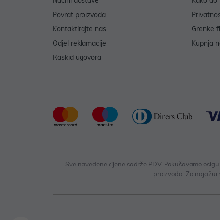
Načini dostave
Kako do 
Povrat proizvoda
Privatno
Kontaktirajte nas
Grenke f
Odjel reklamacije
Kupnja na
Raskid ugovora
Sve navedene cijene sadrže PDV. Pokušavamo osigurati
proizvoda. Za najažurn