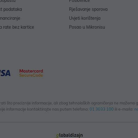
popusta
Poslovnice
st podataka
Rješavanje sporova
inanciranje
Uvjeti korištenja
 rate bez kartice
Posao u Mikronisu
 što preciznije informacije, ali zbog tehnoloških ograničenja ne možemo gar
ije informacije kontaktirajte nas putem telefona:
01 3033 100
ili e-maila:
n