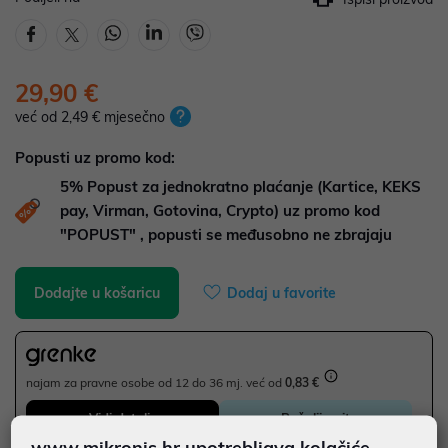
29,90 €
već od 2,49 € mjesečno
Popusti uz promo kod:
5%
Popust za jednokratno plaćanje (Kartice, KEKS
pay, Virman, Gotovina, Crypto) uz promo kod
"POPUST" , popusti se međusobno ne zbrajaju
Dodajte u košaricu
Dodaj u favorite
najam za pravne osobe od 12 do 36 mj. već od
0,83 €
Vidi detalje
Pošalji upit
www.mikronis.hr upotrebljava kolačiće