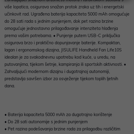
više lopatica, osigurava snažan protok zraka uz tih i energetski
učinkovit rad. Ugrađena baterija kapaciteta 5000 mAh omogućuje
do 28 sati rada s jednim punjenjem, dok pet razina brzine
omogućuje jednostavno prilagođavanje intenziteta hlađenja
prema vašim potrebama. • Punjenje putem USB-C priključka
osigurava brzo i praktično dopunjavanje baterije. Kompaktan,
lagan i ergonomskog dizajna, JISULIFE Handheld Fan Life10S
idealan je za svakodnevnu upotrebu kod kuće, u uredu, na
putovanjima, tijekom šetnje, kampiranja ili sportskih aktivnosti. •
Zahvaljujući modernom dizajnu i dugotrajnoj autonomiji,
predstavlja savršen izbor za osvježenje tijekom toplih ljetnih
dana.
• Baterija kapaciteta 5000 mAh za dugotrajno korištenje
• Do 28 sati autonomije s jednim punjenjem
• Pet razina podešavanja brzine rada za prilagodbu različitim