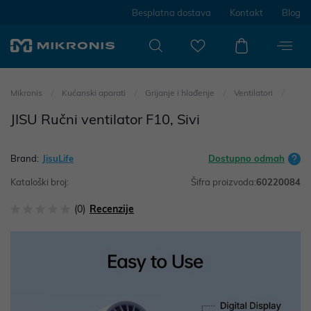
Besplatna dostava
Kontakt
Blog
Mikronis
Kućanski aparati
Grijanje i hlađenje
Ventilatori
JISU Ručni ventilator F10, Sivi
Brand:
JisuLife
Dostupno odmah
Kataloški broj:
Šifra proizvoda:
60220084
(0)
Recenzije