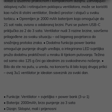
dolazi u izuzetno praktičnom i kompaktnom dizajnu. Zahvaljujući
sklopivoj ručki i rotirajućem poklopcu ventilatora, može se koristiti
kao ručni ili stolni ventilator, štedeći prostor i stajući u svaku
torbicu. • Opremljen je 2000 mAh baterijom koja omogućuje do
21 sat rada, ovisno o odabranoj brzini. Puni se putem USB-C
priključka za 2 do 3 sata. Ventilator nudi 3 razine brzine, savršeno
prilagođene za svaku situaciju – od laganog povjetarca do
snažnijeg protoka zraka. • Dodatna funkcija power banka
omogućuje punjenje drugih uređaja, a integrirana LED svjetiljka
pruža dodatnu praktičnost u mraku ili tijekom putovanja. Težina
od samo oko 125 g čini ga idealnim za svakodnevno nošenje. •
Bilo da ste na putu, u uredu, na koncertu ili bilo kojoj drugoj prilici
– ovaj 3u1 ventilator je idealan saveznik za svaki dan.
• Funkcije: Ventilator + svjetiljka + power bank (3-u-1)
• Baterija: 2000mAh, brzo punjenje za 3 sata
• Dizajn: Sklopivi, mali i prijenosni