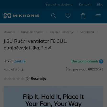
Besplatna dostava
Kontakt
Blog
Mikronis
Kućanski aparati
Grijanje i hlađenje
Ventilatori
JISU Ručni ventilator F8 3U1,
punjač,svjetiljka,Plavi
Brand:
JisuLife
Dostupno odmah
Kataloški broj:
Šifra proizvoda:
60220073
(0)
Recenzije