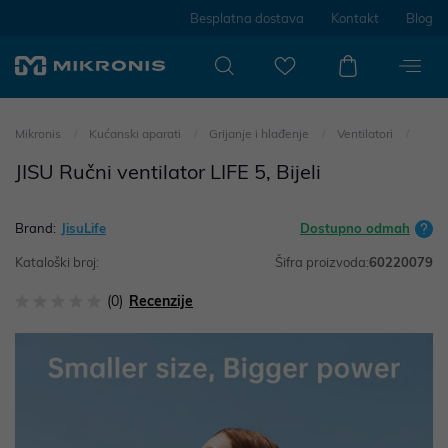
Besplatna dostava
Kontakt
Blog
Mikronis
Kućanski aparati
Grijanje i hlađenje
Ventilatori
JISU Ručni ventilator LIFE 5, Bijeli
Brand:
JisuLife
Dostupno odmah
Kataloški broj:
Šifra proizvoda:
60220079
(0)
Recenzije