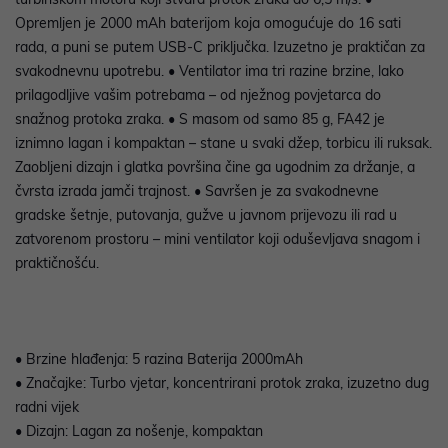
Opremljen je 2000 mAh baterijom koja omogućuje do 16 sati
rada, a puni se putem USB-C priključka. Izuzetno je praktičan za
svakodnevnu upotrebu. • Ventilator ima tri razine brzine, lako
prilagodljive vašim potrebama – od nježnog povjetarca do
snažnog protoka zraka. • S masom od samo 85 g, FA42 je
iznimno lagan i kompaktan – stane u svaki džep, torbicu ili ruksak.
Zaobljeni dizajn i glatka površina čine ga ugodnim za držanje, a
čvrsta izrada jamči trajnost. • Savršen je za svakodnevne
gradske šetnje, putovanja, gužve u javnom prijevozu ili rad u
zatvorenom prostoru – mini ventilator koji oduševljava snagom i
praktičnošću.
• Brzine hlađenja: 5 razina Baterija 2000mAh
• Značajke: Turbo vjetar, koncentrirani protok zraka, izuzetno dug
radni vijek
• Dizajn: Lagan za nošenje, kompaktan