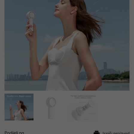
Podijeli na
Ispiši proizvod