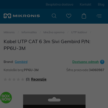
Besplatna dostava
Kontakt
Blog
Mikronis
Informatika
Mrežna oprema
UTP kablovi
Kabel UTP CAT 6 3m Sivi Gembird P/N:
PP6U-3M
Brand:
Gembird
Dostupno odmah
Kataloški broj:
PP6U-3M
Šifra proizvoda:
34060987
(0)
Recenzije