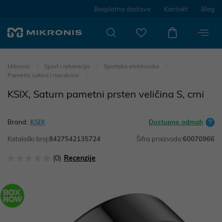
Besplatna dostava
Kontakt
Blog
Mikronis
Sport i rekreacija
Sportska elektronika
Pametni satovi i narukvice
KSIX, Saturn pametni prsten veličina S, crni
Brand:
KSIX
Dostupno odmah
Kataloški broj:
8427542135724
Šifra proizvoda:
60070966
(0)
Recenzije