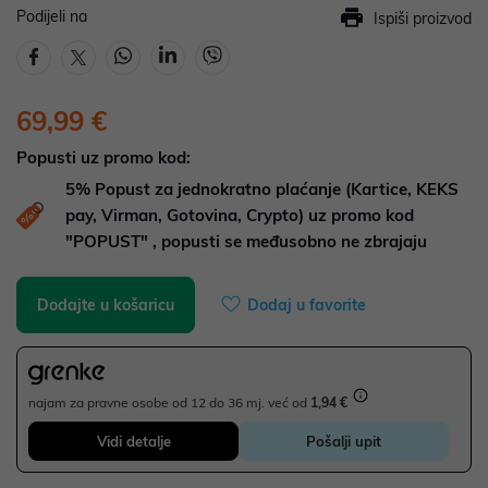
Podijeli na
Ispiši proizvod
69,99 €
Popusti uz promo kod:
5%
Popust za jednokratno plaćanje (Kartice, KEKS
pay, Virman, Gotovina, Crypto) uz promo kod
"POPUST" , popusti se međusobno ne zbrajaju
Dodajte u košaricu
Dodaj u favorite
najam za pravne osobe od 12 do 36 mj. već od
1,94 €
Vidi detalje
Pošalji upit