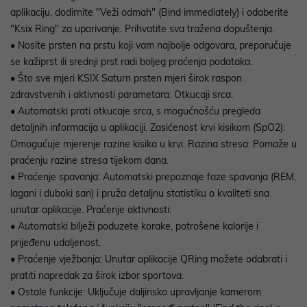
aplikaciju, dodirnite "Veži odmah" (Bind immediately) i odaberite
"Ksix Ring" za uparivanje. Prihvatite sva tražena dopuštenja.
• Nosite prsten na prstu koji vam najbolje odgovara, preporučuje
se kažiprst ili srednji prst radi boljeg praćenja podataka.
• Što sve mjeri KSIX Saturn prsten mjeri širok raspon
zdravstvenih i aktivnosti parametara: Otkucaji srca:
• Automatski prati otkucaje srca, s mogućnošću pregleda
detaljnih informacija u aplikaciji. Zasićenost krvi kisikom (SpO2):
Omogućuje mjerenje razine kisika u krvi. Razina stresa: Pomaže u
praćenju razine stresa tijekom dana.
• Praćenje spavanja: Automatski prepoznaje faze spavanja (REM,
lagani i duboki san) i pruža detaljnu statistiku o kvaliteti sna
unutar aplikacije. Praćenje aktivnosti:
• Automatski bilježi poduzete korake, potrošene kalorije i
prijeđenu udaljenost.
• Praćenje vježbanja: Unutar aplikacije QRing možete odabrati i
pratiti napredak za širok izbor sportova.
• Ostale funkcije: Uključuje daljinsko upravljanje kamerom