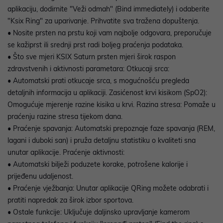
aplikaciju, dodirnite "Veži odmah" (Bind immediately) i odaberite
"Ksix Ring" za uparivanje. Prihvatite sva tražena dopuštenja.
• Nosite prsten na prstu koji vam najbolje odgovara, preporučuje
se kažiprst ili srednji prst radi boljeg praćenja podataka.
• Što sve mjeri KSIX Saturn prsten mjeri širok raspon
zdravstvenih i aktivnosti parametara: Otkucaji srca:
• Automatski prati otkucaje srca, s mogućnošću pregleda
detaljnih informacija u aplikaciji. Zasićenost krvi kisikom (SpO2):
Omogućuje mjerenje razine kisika u krvi. Razina stresa: Pomaže u
praćenju razine stresa tijekom dana.
• Praćenje spavanja: Automatski prepoznaje faze spavanja (REM,
lagani i duboki san) i pruža detaljnu statistiku o kvaliteti sna
unutar aplikacije. Praćenje aktivnosti:
• Automatski bilježi poduzete korake, potrošene kalorije i
prijeđenu udaljenost.
• Praćenje vježbanja: Unutar aplikacije QRing možete odabrati i
pratiti napredak za širok izbor sportova.
• Ostale funkcije: Uključuje daljinsko upravljanje kamerom