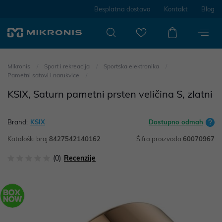
Besplatna dostava
Kontakt
Blog
Mikronis
Sport i rekreacija
Sportska elektronika
Pametni satovi i narukvice
KSIX, Saturn pametni prsten veličina S, zlatni
Brand:
KSIX
Dostupno odmah
Kataloški broj:
8427542140162
Šifra proizvoda:
60070967
(0)
Recenzije