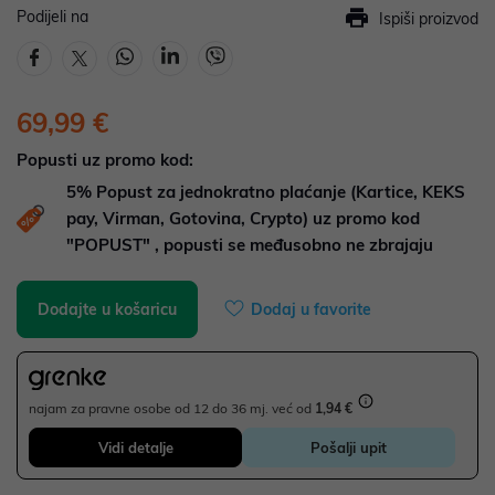
Podijeli na
Ispiši proizvod
69,99 €
Popusti uz promo kod:
5%
Popust za jednokratno plaćanje (Kartice, KEKS
pay, Virman, Gotovina, Crypto) uz promo kod
"POPUST" , popusti se međusobno ne zbrajaju
Dodajte u košaricu
Dodaj u favorite
najam za pravne osobe od 12 do 36 mj. već od
1,94 €
Vidi detalje
Pošalji upit