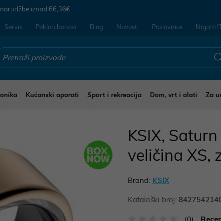
 narudžbe iznad
66,36€
Servis
Poklon bonovi
Blog
Novosti
Poslovnice
Najam I
ronika
Kućanski aparati
Sport i rekreacija
Dom, vrt i alati
Za u
Pametni satovi i narukvice
KSIX, Saturn
veličina XS, 
Brand:
KSIX
Kataloški broj:
842754214
(0)
Recen