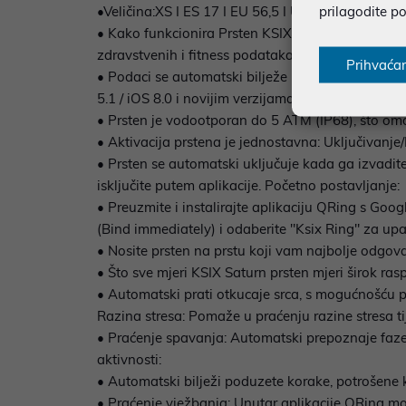
prilagodite p
•Veličina:XS I ES 17 I EU 56,5 I UK Q I SAD 8 I 1
• Kako funkcionira Prsten KSIX Saturn koristi ugra
zdravstvenih i fitness podataka.
Prihvaća
• Podaci se automatski bilježe i mogu se pregl
5.1 / iOS 8.0 i novijim verzijama).
• Prsten je vodootporan do 5 ATM (IP68), što omog
• Aktivacija prstena je jednostavna: Uključivanje/I
• Prsten se automatski uključuje kada ga izvadite i
isključite putem aplikacije. Početno postavljanje:
• Preuzmite i instalirajte aplikaciju QRing s Goo
(Bind immediately) i odaberite "Ksix Ring" za upa
• Nosite prsten na prstu koji vam najbolje odgovar
• Što sve mjeri KSIX Saturn prsten mjeri širok ras
• Automatski prati otkucaje srca, s mogućnošću pr
Razina stresa: Pomaže u praćenju razine stresa t
• Praćenje spavanja: Automatski prepoznaje faze s
aktivnosti:
• Automatski bilježi poduzete korake, potrošene ka
• Praćenje vježbanja: Unutar aplikacije QRing mož