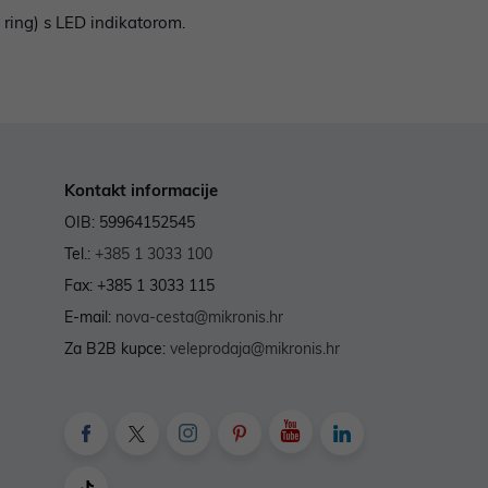
 ring) s LED indikatorom.
Kontakt informacije
OIB: 59964152545
Tel.:
+385 1 3033 100
Fax: +385 1 3033 115
E-mail:
nova-cesta@mikronis.hr
Za B2B kupce:
veleprodaja@mikronis.hr