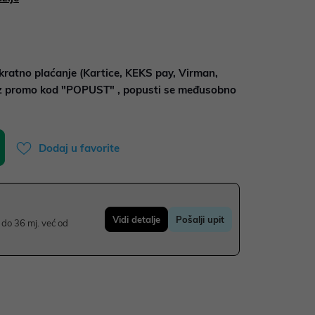
kratno plaćanje (Kartice, KEKS pay, Virman,
uz promo kod "POPUST" , popusti se međusobno
Dodaj u favorite
Vidi detalje
Pošalji upit
do 36 mj. već od