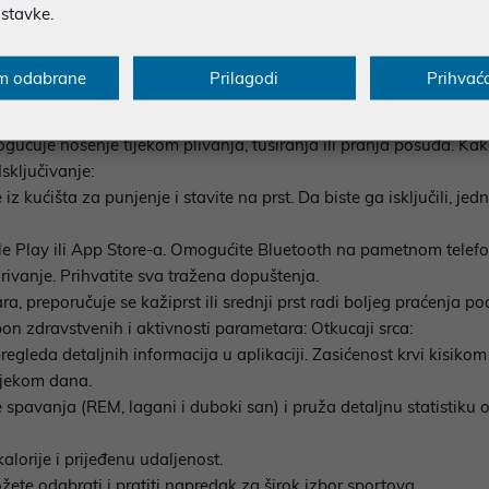
ostavke.
8,1 mm
đene senzore, uključujući akcelerometar, monitor otkucaja srca i p
m odabrane
Prilagodi
Prihvać
edati u stvarnom vremenu unutar QRing aplikacije na vašem upa
ućuje nošenje tijekom plivanja, tuširanja ili pranja posuđa. Kako
sključivanje:
z kućišta za punjenje i stavite na prst. Da biste ga isključili, jed
gle Play ili App Store-a. Omogućite Bluetooth na pametnom telefo
rivanje. Prihvatite sva tražena dopuštenja.
a, preporučuje se kažiprst ili srednji prst radi boljeg praćenja p
pon zdravstvenih i aktivnosti parametara: Otkucaji srca:
egleda detaljnih informacija u aplikaciji. Zasićenost krvi kisiko
ijekom dana.
pavanja (REM, lagani i duboki san) i pruža detaljnu statistiku o 
lorije i prijeđenu udaljenost.
ete odabrati i pratiti napredak za širok izbor sportova.