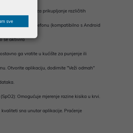
ulsni oksimetar, za prikupljanje različitih
am sve
renom pametnom telefonu (kompatibilno s Android
 se aktivira
nostavno ga vratite u kućište za punjenje ili
nu. Otvorite aplikaciju, dodirnite "Veži odmah"
odataka.
m (SpO2): Omogućuje mjerenje razine kisika u krvi.
kvaliteti sna unutar aplikacije. Praćenje