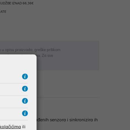
UDŽBE IZNAD 66,36€
RATE
 u opisu proizvoda, greške prilikom
sti odgovarati artiklima. Za sve
r
zije
podatke putem ugrađenih senzora i sinkronizira ih
 kolačićima
ili