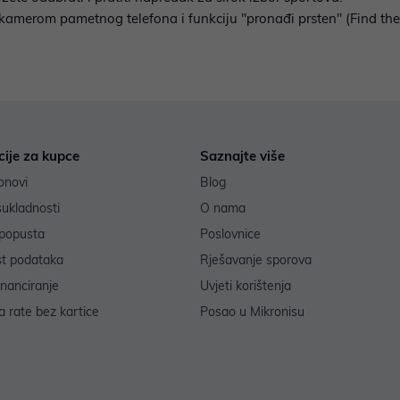
e kamerom pametnog telefona i funkciju "pronađi prsten" (Find the
cije za kupce
Saznajte više
onovi
Blog
sukladnosti
O nama
popusta
Poslovnice
st podataka
Rješavanje sporova
inanciranje
Uvjeti korištenja
 rate bez kartice
Posao u Mikronisu