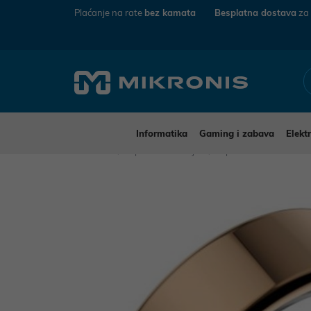
Plaćanje na rate
bez kamata
Besplatna dostava
za
Informatika
Gaming i zabava
Elekt
Mikronis
Sport i rekreacija
Sportska elektronika