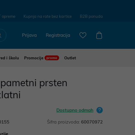
T opreme
Kupnja na rate bez kartice
B2B ponuda
Prijava
Registracija
red i školu
Promocije
Outlet
promo
 pametni prsten
zlatni
Dostupno odmah
0155
Šifra proizvoda:
60070972
zije