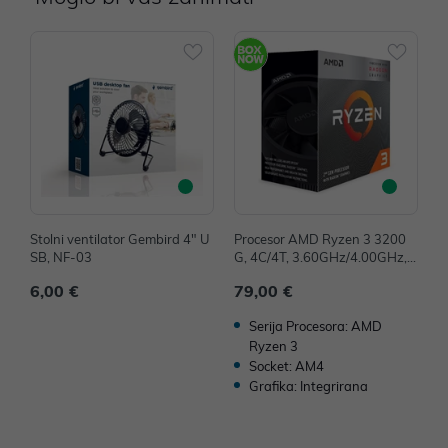
Stolni ventilator Gembird 4" U
Procesor AMD Ryzen 3 3200
M
SB, NF-03
G, 4C/4T, 3.60GHz/4.00GHz, 4
D
MB, Socket AM4, YD3200C5F
y
6,00 €
79,00 €
7
HBOX
2
Serija Procesora: AMD
Ryzen 3
Socket: AM4
Grafika: Integrirana