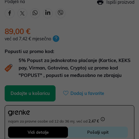
Podijeli na
Ispiši proizvod
89,00 €
već od 7,42 € mjesečno
Popusti uz promo kod:
5%
Popust za jednokratno plaćanje (Kartice, KEKS
pay, Virman, Gotovina, Crypto) uz promo kod
"POPUST" , popusti se međusobno ne zbrajaju
Dodajte u košaricu
Dodaj u favorite
najam za pravne osobe od 12 do 36 mj. već od
2,47 €
Vidi detalje
Pošalji upit