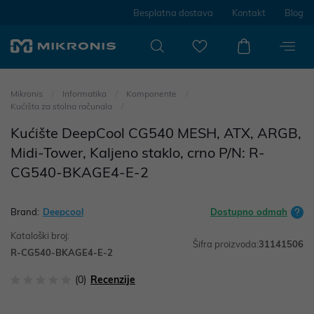
Besplatna dostava
Kontakt
Blog
Mikronis
Informatika
Komponente
Kućišta za stolna računala
Kućište DeepCool CG540 MESH, ATX, ARGB,
Midi-Tower, Kaljeno staklo, crno P/N: R-
CG540-BKAGE4-E-2
Brand:
Deepcool
Dostupno odmah
Kataloški broj:
Šifra proizvoda:
31141506
R-CG540-BKAGE4-E-2
(0)
Recenzije