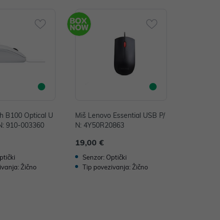
ch B100 Optical U
Miš Lenovo Essential USB P/
/N: 910-003360
N: 4Y50R20863
19,00 €
ptički
Senzor: Optički
ivanja: Žično
Tip povezivanja: Žično