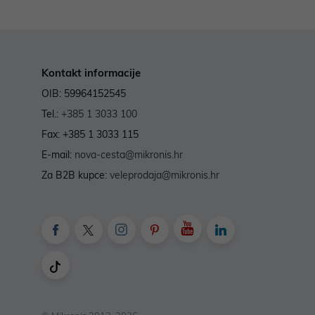
Kontakt informacije
OIB: 59964152545
Tel.:
+385 1 3033 100
Fax: +385 1 3033 115
E-mail:
nova-cesta@mikronis.hr
Za B2B kupce:
veleprodaja@mikronis.hr