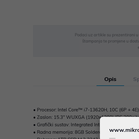
Podaci uz artikle su prezentirani 
štampanja te promjene u dostupn
Opis
Sp
• Procesor: Intel Core™ i7-13620H, 10C (6P + 4E)
• Zaslon: 15.3" WUXGA (1920x1200) IPS 300nits
• Grafički sustav: Integrated Intel® UHD Graphics
www.mikron
• Radna memorija: 8GB Soldered DDR5-4800 