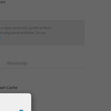
RATE
 u opisu proizvoda, greške prilikom
sti odgovarati artiklima. Za sve
r
Recenzije
mart Cache