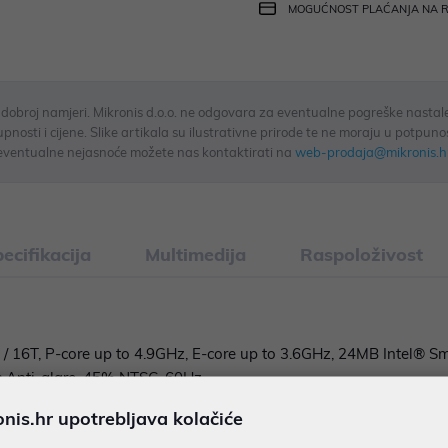
MOGUĆNOST PLAĆANJA NA 
u dobroj namjeri. Mikronis d.o.o. ne odgovara za eventualne pogreške nastale
osti i cijene. Slike artikala su ilustrativne prirode te ne moraju u potpuno
eventualne nejasnoće možete nas kontaktirati na
web-prodaja@mikronis.h
ecifikacija
Multimedija
Raspoloživost
 / 16T, P-core up to 4.9GHz, E-core up to 3.6GHz, 24MB Intel® S
 Anti-glare, 45% NTSC, 60Hz
is.hr upotrebljava kolačiće
+ 8GB SODIMM DDR5-4800