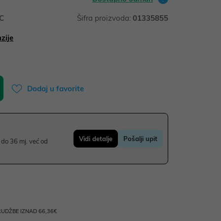
C
Šifra proizvoda:
01335855
zije
Dodaj u favorite
Vidi detalje
Pošalji upit
do 36 mj. već od
UDŽBE IZNAD 66,36€