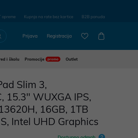
T opreme
Kupnja na rate bez kartice
B2B ponuda
Prijava
Registracija
red i školu
Promocije
Outlet
promo
ad Slim 3,
, 15.3" WUXGA IPS,
7 13620H, 16GB, 1TB
S, Intel UHD Graphics
Dostupno odmah