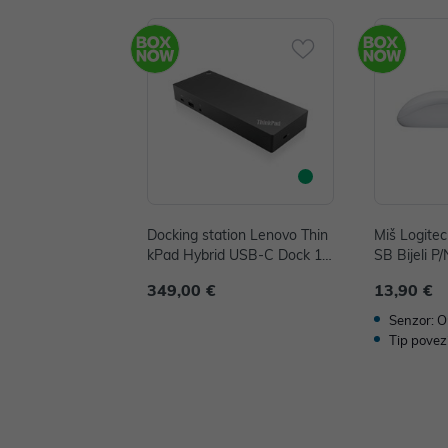
Docking station Lenovo Thin
Miš Logite
kPad Hybrid USB-C Dock 13
SB Bijeli P
5W P/N: 40AF0135EU
349,00 €
13,90 €
Senzor: O
Tip povez