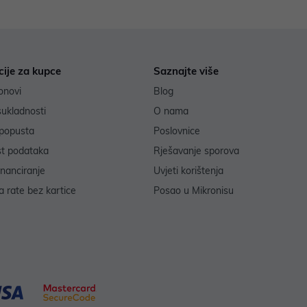
cije za kupce
Saznajte više
onovi
Blog
sukladnosti
O nama
popusta
Poslovnice
st podataka
Rješavanje sporova
inanciranje
Uvjeti korištenja
 rate bez kartice
Posao u Mikronisu