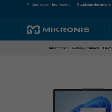
Plaćanje na rate
bez kamata
Besplatna dostava
za
Informatika
Gaming i zabava
Elekt
Mikronis
Informatika
Laptopi
Lenovo laptop