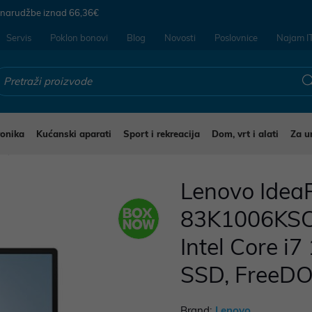
 narudžbe iznad
66,36€
Servis
Poklon bonovi
Blog
Novosti
Poslovnice
Najam I
ronika
Kućanski aparati
Sport i rekreacija
Dom, vrt i alati
Za u
i
Lenovo IdeaP
83K1006KSC
Intel Core i
SSD, FreeDO
Brand:
Lenovo