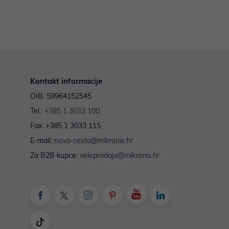
Kontakt informacije
OIB: 59964152545
Tel.:
+385 1 3033 100
Fax: +385 1 3033 115
E-mail:
nova-cesta@mikronis.hr
Za B2B kupce:
veleprodaja@mikronis.hr