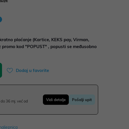
kratno plaćanje (Kartice, KEKS pay, Virman,
uz promo kod "POPUST" , popusti se međusobno
Dodaj u favorite
Vidi detalje
Pošalji upit
do 36 mj. već od
naljepnica