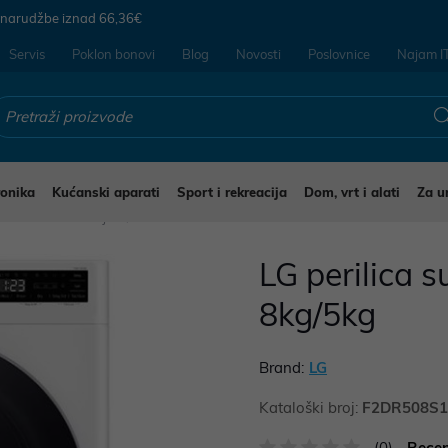
 narudžbe iznad
66,36€
Servis
Poklon bonovi
Blog
Novosti
Poslovnice
Najam I
ronika
Kućanski aparati
Sport i rekreacija
Dom, vrt i alati
Za u
ilice - sušilice rublja
LG perilica 
8kg/5kg
Brand:
LG
Kataloški broj:
F2DR508S
(0)
Recen