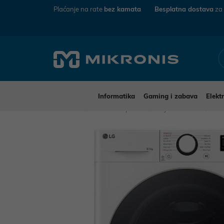
Plaćanje na rate
bez kamata
Besplatna dostava
za
Informatika
Gaming i zabava
Elekt
Mikronis
Kućanski aparati
Bijela tehnika
Per