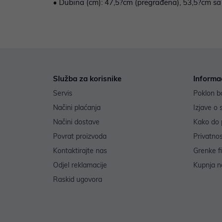
• Dubina (cm): 47,5?cm (pregrađena), 53,5?cm sa
Služba za korisnike
Informa
Servis
Poklon b
Načini plaćanja
Izjave o 
Načini dostave
Kako do 
Povrat proizvoda
Privatno
Kontaktirajte nas
Grenke f
Odjel reklamacije
Kupnja na
Raskid ugovora