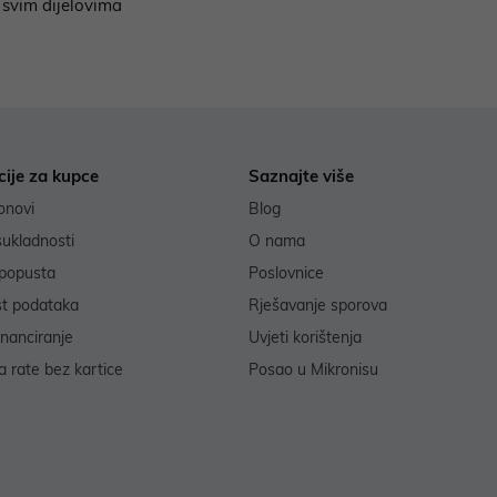
 svim dijelovima
cije za kupce
Saznajte više
onovi
Blog
sukladnosti
O nama
popusta
Poslovnice
st podataka
Rješavanje sporova
inanciranje
Uvjeti korištenja
 rate bez kartice
Posao u Mikronisu