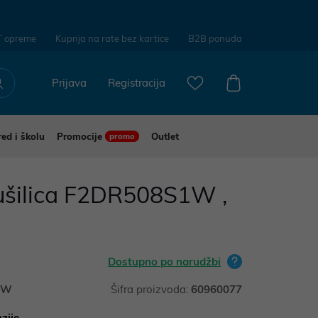
T opreme
Kupnja na rate bez kartice
B2B ponuda
Prijava
Registracija
red i školu
Promocije
Outlet
promo
sušilica F2DR508S1W ,
Dostupno po narudžbi
1W
Šifra proizvoda:
60960077
zije