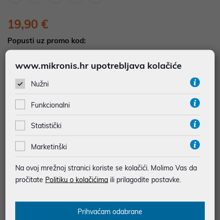
19,90 €
Popusti uz promo kod:
5%
Popust za jednokratno plaćanje (Kartice, KEKS
www.mikronis.hr upotrebljava kolačiće
pay, Virman, Gotovina, Crypto) uz promo kod
"POPUST" , popusti se međusobno ne zbrajaju
Nužni
Funkcionalni
Dodajte u košaricu
Dodaj u favorite
Statistički
Marketinški
najam za pravne osobe od 12 do 36 mj. već od
0,55 €
Na ovoj mrežnoj stranici koriste se kolačići. Molimo Vas da
Vidi detalje
Pošalji upit
pročitate
Politiku o kolačićima
ili prilagodite postavke.
JAMSTVO 12 MJ.
Prihvaćam odabrane
SIGURNA KUPOVINA