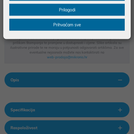
BESPLATNA DOSTAVA ZA NARUDŽBE IZNAD 66,36€
Prilagodi
MOGUĆNOST PLAĆANJA NA RATE
Prihvaćam sve
Podaci uz artikle su prezentirani u dobroj namjeri. Mikronis d.o.o. ne
odgovara za eventualne pogreške nastale u opisu proizvoda, greške
prilikom štampanja te promjene u dostupnosti i cijene. Slike artikala su
ilustrativne prirode te ne moraju u potpunosti odgovarati artiklima. Za sve
eventualne nejasnoće možete nas kontaktirati na
web-prodaja@mikronis.hr
Opis
Specifikacija
Raspoloživost