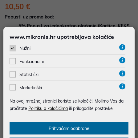
10,50 €
Popusti uz promo kod:
5%
Popust za jednokratno plaćanje (Kartice, KEKS
pay, Virman, Gotovina, Crypto) uz promo kod
www.mikronis.hr upotrebljava kolačiće
"POPUST" , popusti se međusobno ne zbrajaju
Nužni
Dodajte u košaricu
Dodaj u favorite
Funkcionalni
Statistički
najam za pravne osobe od 12 do 36 mj. već od
0,29 €
Marketinški
Vidi detalje
Pošalji upit
Na ovoj mrežnoj stranici koriste se kolačići. Molimo Vas da
pročitate
Politiku o kolačićima
ili prilagodite postavke.
JAMSTVO 12 MJ.
SIGURNA KUPOVINA
Prihvaćam odabrane
BESPLATNA DOSTAVA ZA NARUDŽBE IZNAD 66,36€