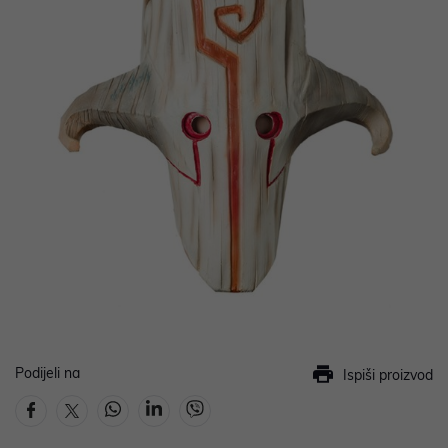
Podijeli na
Ispiši proizvod