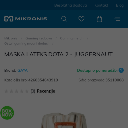
Besplatna dostava
Kontakt
Blog
Mikronis
Gaming i zabava
Gaming merch
Ostali gaming modni dodaci
MASKA LATEKS DOTA 2 - JUGGERNAUT
Brand:
GAYA
Dostupno po narudžbi
Kataloški broj:
4260354643919
Šifra proizvoda:
35110008
(0)
Recenzije