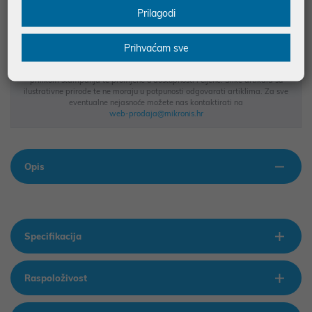
Prilagodi
MOGUĆNOST PLAĆANJA NA RATE
Prihvaćam sve
Podaci uz artikle su prezentirani u dobroj namjeri. Mikronis d.o.o. ne
odgovara za eventualne pogreške nastale u opisu proizvoda, greške
prilikom štampanja te promjene u dostupnosti i cijene. Slike artikala su
ilustrativne prirode te ne moraju u potpunosti odgovarati artiklima. Za sve
eventualne nejasnoće možete nas kontaktirati na
web-prodaja@mikronis.hr
Opis
Specifikacija
Raspoloživost