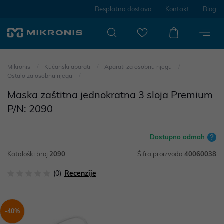
Besplatna dostava
Kontakt
Blog
Mikronis
Kućanski aparati
Aparati za osobnu njegu
Ostalo za osobnu njegu
Maska zaštitna jednokratna 3 sloja Premium
P/N: 2090
Dostupno odmah
Kataloški broj:
2090
Šifra proizvoda:
40060038
(0)
Recenzije
-40%