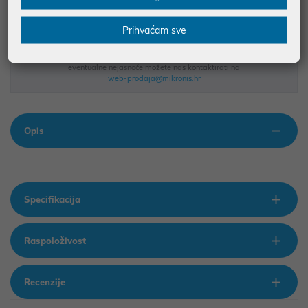
Podaci uz artikle su prezentirani u dobroj namjeri. Mikronis d.o.o. ne
Prihvaćam sve
odgovara za eventualne pogreške nastale u opisu proizvoda, greške
prilikom štampanja te promjene u dostupnosti i cijene. Slike artikala su
ilustrativne prirode te ne moraju u potpunosti odgovarati artiklima. Za sve
eventualne nejasnoće možete nas kontaktirati na
web-prodaja@mikronis.hr
Opis
Specifikacija
Raspoloživost
Recenzije