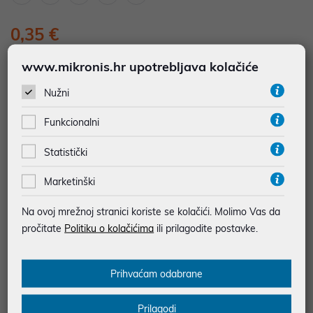
0,35 €
*najniža cijena u prethodnih 30 dana
0,59 €
www.mikronis.hr upotrebljava kolačiće
Nužni
Dodajte u košaricu
Dodaj u favorite
Funkcionalni
Statistički
najam za pravne osobe od 12 do 36 mj. već od
0,01 €
Marketinški
Vidi detalje
Pošalji upit
Na ovoj mrežnoj stranici koriste se kolačići. Molimo Vas da
pročitate
Politiku o kolačićima
ili prilagodite postavke.
JAMSTVO 0 MJ.
SIGURNA KUPOVINA
Prihvaćam odabrane
BESPLATNA DOSTAVA ZA NARUDŽBE IZNAD 66,36€
MOGUĆNOST PLAĆANJA NA RATE
Prilagodi