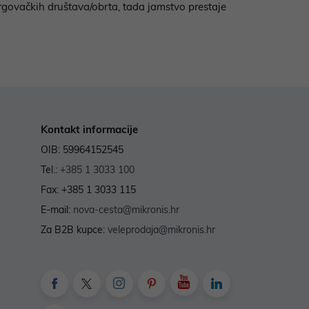
 trgovačkih društava/obrta, tada jamstvo prestaje
Kontakt informacije
OIB: 59964152545
Tel.:
+385 1 3033 100
Fax: +385 1 3033 115
E-mail:
nova-cesta@mikronis.hr
Za B2B kupce:
veleprodaja@mikronis.hr