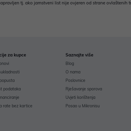
napravljen tj. ako jamstveni list nije ovjeren od strane ovlaštenih
cije za kupce
Saznajte više
onovi
Blog
sukladnosti
O nama
popusta
Poslovnice
st podataka
Rješavanje sporova
inanciranje
Uvjeti korištenja
 rate bez kartice
Posao u Mikronisu