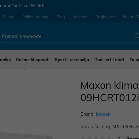
 narudžbe iznad
66,36€
Servis
Poklon bonovi
Blog
Novosti
Poslovnice
Najam I
ronika
Kućanski aparati
Sport i rekreacija
Dom, vrt i alati
Za u
Klima uređaji
Maxon klima
09HCRT012i-
Brand:
Maxon
Kataloški broj:
MXI-09HCR
(0)
Recen