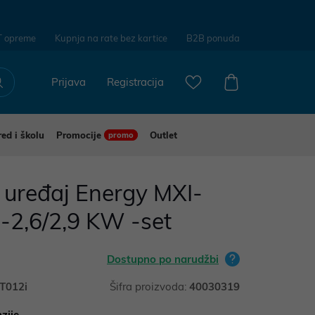
T opreme
Kupnja na rate bez kartice
B2B ponuda
Prijava
Registracija
red i školu
Promocije
Outlet
promo
 uređaj Energy MXI-
2,6/2,9 KW -set
Dostupno po narudžbi
T012i
Šifra proizvoda:
40030319
zije