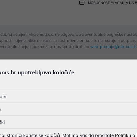
MOGUĆNOST PLAĆANJA NA 
u dobroj namjeri. Mikronis d.o.o. ne odgovara za eventualne pogreške nastale
osti i cijene. Slike artikala su ilustrativne prirode te ne moraju u potpuno
eventualne nejasnoće možete nas kontaktirati na
web-prodaja@mikronis.h
is.hr upotrebljava kolačiće
s
Specifikacija
Raspoloživost
Recen
alni
uzdanost
i
ošnju energije
ški
aplikacije
lju kvalitetu zraka
j stranici koriste se kolačići. Molimo Vas da pročitate
Politiku o