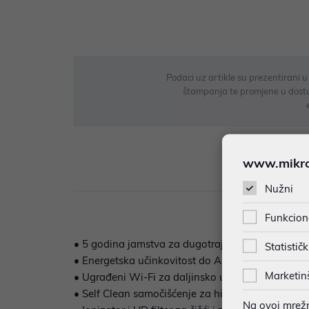
Podaci uz artikle su prezentirani 
štampanja te promjene u dostupn
www.mikron
Opi
Nužni
Funkcion
• 5 godina jamstva za dugotrajnu sigurnost i po
Statističk
• Energetska učinkovitost do A++/A+ za nižu potr
Marketin
• Ugrađeni Wi-Fi za daljinsko upravljanje putem 
• Self Clean samočišćenje za higijenu uređaja i bo
Na ovoj mrežno