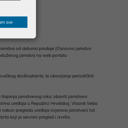
am sve
g jamstva od datuma prodaje (Osnovno jamstvo
 produženog jamstva na web portalu
vačkog društva/obrta, te obavljanje periodičkih
ne trajanja jamstvenog roka, obaviti jamstveni
klima uređaja u Republici Hrvatskoj. Vlasnik treba
t nakon pregleda uređaja ovjerava jamstveni list
ta koji je servisni pregled i izvršio.