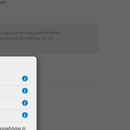
RATE
 u opisu proizvoda, greške prilikom
sti odgovarati artiklima. Za sve
r
zije
 kolačićima
ili