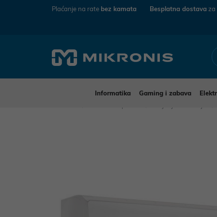
Plaćanje na rate
bez kamata
Besplatna dostava
za
Informatika
Gaming i zabava
Elekt
Mikronis
Kućanski aparati
Grijanje i hlađenje