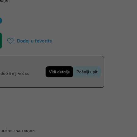
Dodaj u favorite
Vidi detalje
Pošalji upit
do 36 mj. već od
UDŽBE IZNAD 66,36€