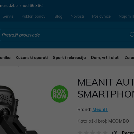
 narudžbe iznad
66,36€
Servis
Poklon bonovi
Blog
Novosti
Poslovnice
Najam I
ronika
Kućanski aparati
Sport i rekreacija
Dom, vrt i alati
Za u
a oprema
MEANIT AU
SMARTPHON
Brand:
MeanIT
Kataloški broj:
MCOMBO
(0)
Recen