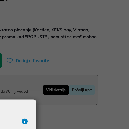
kratno plaćanje (Kartice, KEKS pay, Virman,
uz promo kod "POPUST" , popusti se međusobno
Dodaj u favorite
Vidi detalje
Pošalji upit
do 36 mj. već od