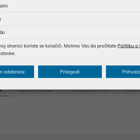
BESPLATNA DOSTAVA ZA NAR
alni
MOGUĆNOST PLAĆANJA NA 
i
ški
u dobroj namjeri. Mikronis d.o.o. ne odgovara za eventualne pogreške nastale
j stranici koriste se kolačići. Molimo Vas da pročitate
Politiku o
osti i cijene. Slike artikala su ilustrativne prirode te ne moraju u potpuno
ostavke.
eventualne nejasnoće možete nas kontaktirati na
web-prodaja@mikronis.h
m odabrane
Prilagodi
Prihvać
s
Specifikacija
Raspoloživost
Recen