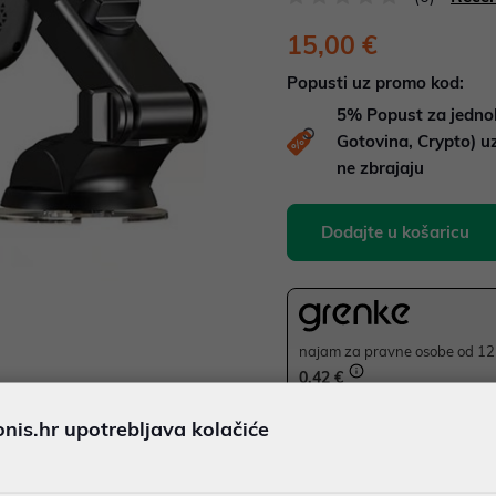
15,00 €
Popusti uz promo kod:
5%
Popust za jedno
Gotovina, Crypto) 
ne zbrajaju
Dodajte u košaricu
najam za pravne osobe od 12 
0,42 €
is.hr upotrebljava kolačiće
JAMSTVO 12 MJ.
Ispiši proizvod
SIGURNA KUPOVINA