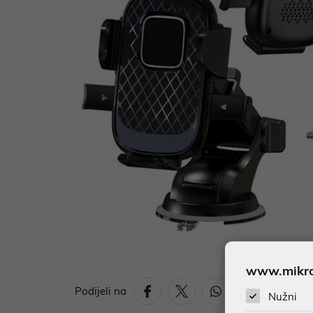
www.mikron
Podijeli na
Nužni