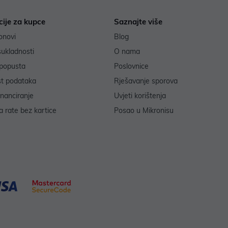
cije za kupce
Saznajte više
onovi
Blog
sukladnosti
O nama
popusta
Poslovnice
st podataka
Rješavanje sporova
inanciranje
Uvjeti korištenja
 rate bez kartice
Posao u Mikronisu