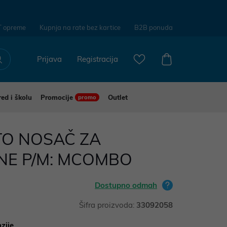
T opreme
Kupnja na rate bez kartice
B2B ponuda
Prijava
Registracija
red i školu
Promocije
Outlet
promo
TO NOSAČ ZA
E P/M: MCOMBO
Dostupno odmah
Šifra proizvoda:
33092058
zije