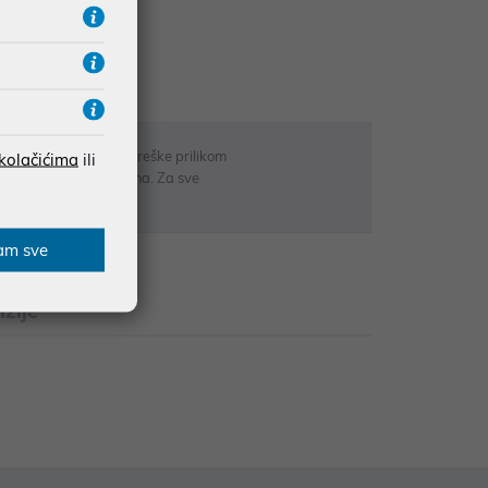
UDŽBE IZNAD 66,36€
RATE
 u opisu proizvoda, greške prilikom
 kolačićima
ili
sti odgovarati artiklima. Za sve
r
am sve
zije