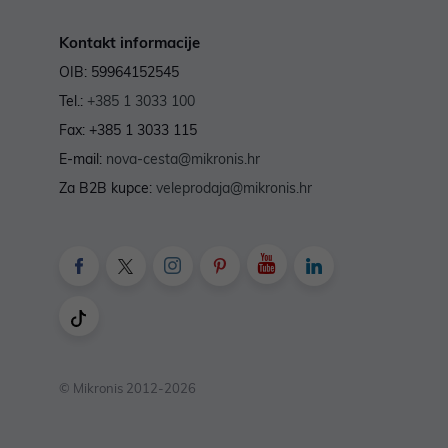
Kontakt informacije
OIB: 59964152545
Tel.:
+385 1 3033 100
Fax: +385 1 3033 115
E-mail:
nova-cesta@mikronis.hr
Za B2B kupce:
veleprodaja@mikronis.hr
© Mikronis 2012-2026