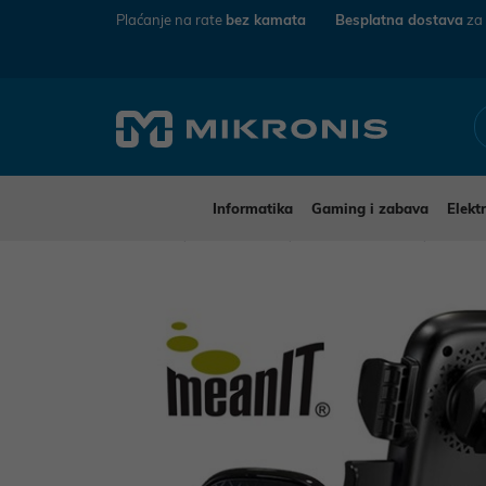
Plaćanje na rate
bez kamata
Besplatna dostava
za
Informatika
Gaming i zabava
Elekt
Mikronis
Elektronika
Mobiteli i tableti
Ostal