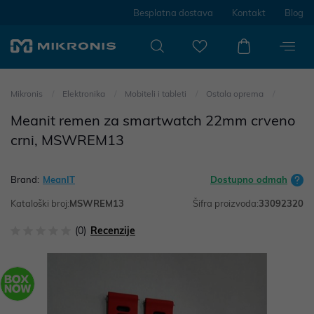
Besplatna dostava
Kontakt
Blog
Mikronis
Elektronika
Mobiteli i tableti
Ostala oprema
Meanit remen za smartwatch 22mm crveno
crni, MSWREM13
Brand:
MeanIT
Dostupno odmah
Kataloški broj:
MSWREM13
Šifra proizvoda:
33092320
(0)
Recenzije