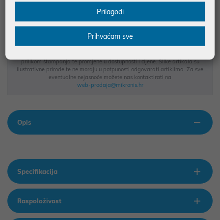
BESPLATNA DOSTAVA ZA NARUDŽBE IZNAD 66,36€
Prilagodi
MOGUĆNOST PLAĆANJA NA RATE
Prihvaćam sve
Podaci uz artikle su prezentirani u dobroj namjeri. Mikronis d.o.o. ne
odgovara za eventualne pogreške nastale u opisu proizvoda, greške
prilikom štampanja te promjene u dostupnosti i cijene. Slike artikala su
ilustrativne prirode te ne moraju u potpunosti odgovarati artiklima. Za sve
eventualne nejasnoće možete nas kontaktirati na
web-prodaja@mikronis.hr
Opis
Specifikacija
Raspoloživost