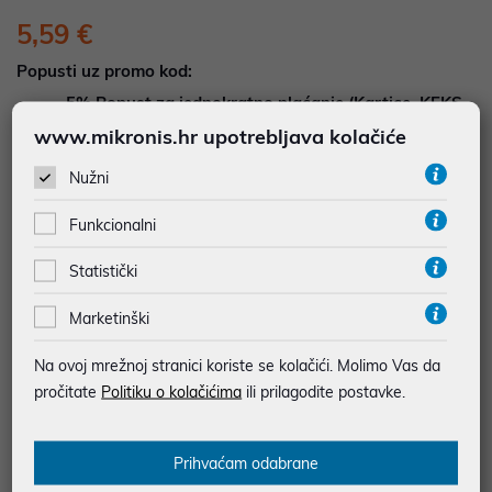
5,59 €
Popusti uz promo kod:
5%
Popust za jednokratno plaćanje (Kartice, KEKS
pay, Virman, Gotovina, Crypto) uz promo kod
www.mikronis.hr upotrebljava kolačiće
"POPUST" , popusti se međusobno ne zbrajaju
Nužni
Dodajte u košaricu
Dodaj u favorite
Funkcionalni
Statistički
Marketinški
najam za pravne osobe od 12 do 36 mj. već od
0,16 €
Vidi detalje
Pošalji upit
Na ovoj mrežnoj stranici koriste se kolačići. Molimo Vas da
pročitate
Politiku o kolačićima
ili prilagodite postavke.
JAMSTVO 12 MJ.
Prihvaćam odabrane
SIGURNA KUPOVINA