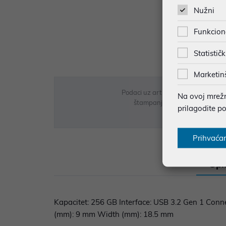
Nužni
Funkcion
Statističk
Marketin
Podaci uz artikle su prezentirani 
Na ovoj mrežno
štampanja te promjene u dostupn
prilagodite p
Prihvaća
Opi
Kapacitet: 256 GB Interface: USB 3.2 Gen 1 Conn
(mm): 9 mm Width (mm): 18.5 mm