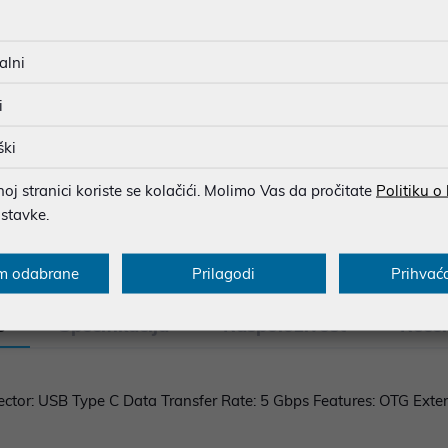
SIGURNA KUPOVINA
BESPLATNA DOSTAVA ZA NAR
alni
MOGUĆNOST PLAĆANJA NA 
i
ški
u dobroj namjeri. Mikronis d.o.o. ne odgovara za eventualne pogreške nastale
j stranici koriste se kolačići. Molimo Vas da pročitate
Politiku o
osti i cijene. Slike artikala su ilustrativne prirode te ne moraju u potpuno
ostavke.
eventualne nejasnoće možete nas kontaktirati na
web-prodaja@mikronis.h
m odabrane
Prilagodi
Prihvać
s
Specifikacija
Raspoloživost
Recen
ector: USB Type C Data Transfer Rate: 5 Gbps Features: OTG Exte