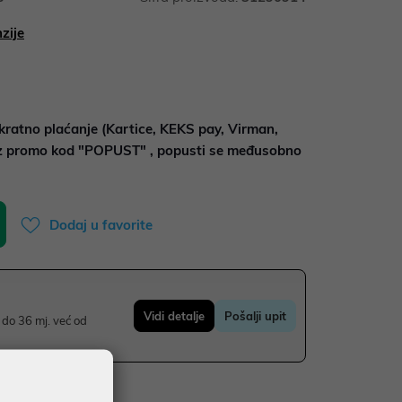
zije
kratno plaćanje (Kartice, KEKS pay, Virman,
uz promo kod "POPUST" , popusti se međusobno
Dodaj u favorite
Vidi detalje
Pošalji upit
do 36 mj. već od