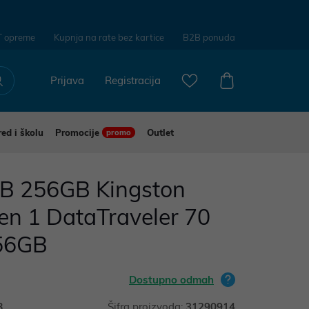
T opreme
Kupnja na rate bez kartice
B2B ponuda
Prijava
Registracija
red i školu
Promocije
Outlet
promo
B 256GB Kingston
en 1 DataTraveler 70
256GB
Dostupno odmah
B
Šifra proizvoda:
31290914