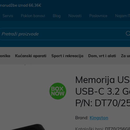
 narudžbe iznad
66,36€
Servis
Poklon bonovi
Blog
Novosti
Poslovnice
Najam I
ronika
Kućanski aparati
Sport i rekreacija
Dom, vrt i alati
Za u
 flash memorija
Memorija US
USB-C 3.2 G
P/N: DT70/
Brand:
Kingston
Kataloški broj:
DT70/256G