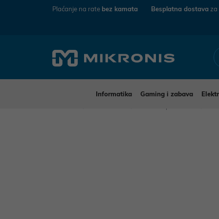
Plaćanje na rate
bez kamata
Besplatna dostava
za
Informatika
Gaming i zabava
Elekt
Mikronis
Informatika
Pohrana podataka
USB