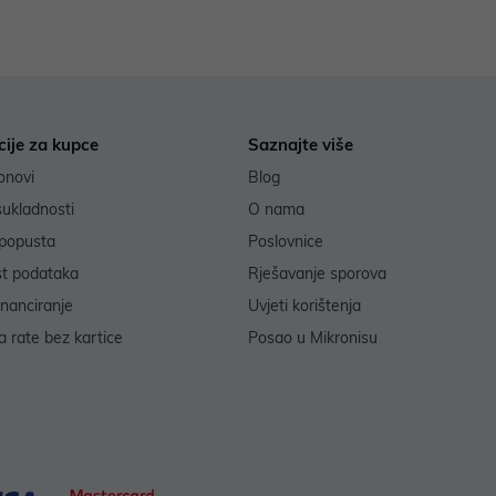
cije za kupce
Saznajte više
onovi
Blog
sukladnosti
O nama
popusta
Poslovnice
st podataka
Rješavanje sporova
inanciranje
Uvjeti korištenja
 rate bez kartice
Posao u Mikronisu