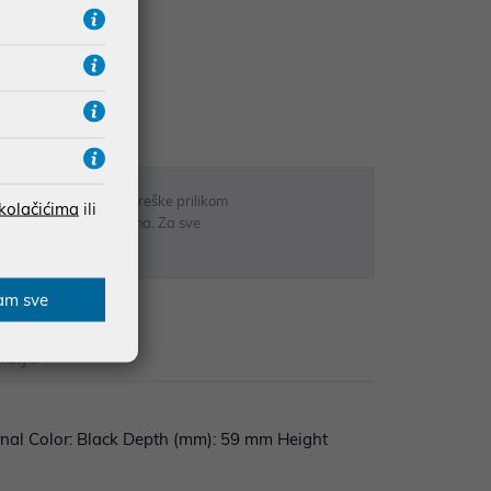
UDŽBE IZNAD 66,36€
RATE
 u opisu proizvoda, greške prilikom
 kolačićima
ili
sti odgovarati artiklima. Za sve
r
am sve
zije
rnal Color: Black Depth (mm): 59 mm Height