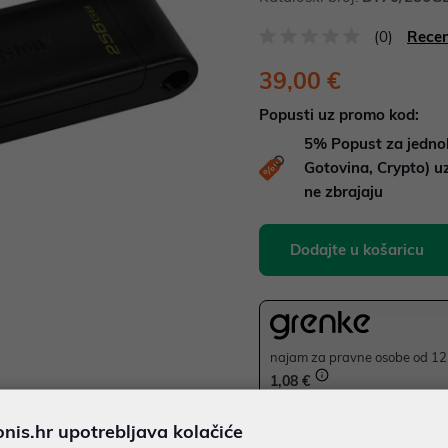
(0)
Recen
39,00 €
Popusti uz promo kod:
5%
Popust za jedno
Gotovina, Crypto) 
ne zbrajaju
Dodajte u košaricu
najam za pravne osobe od 12 
1,08 €
Ispiši proizvod
is.hr upotrebljava kolačiće
JAMSTVO 60 MJ.