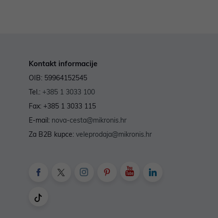
Kontakt informacije
OIB: 59964152545
Tel.:
+385 1 3033 100
Fax: +385 1 3033 115
E-mail:
nova-cesta@mikronis.hr
Za B2B kupce:
veleprodaja@mikronis.hr