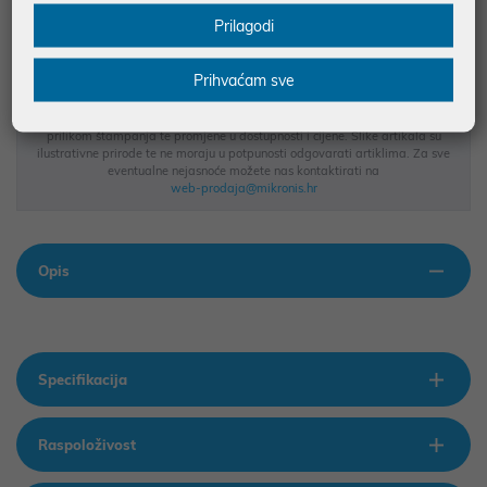
BESPLATNA DOSTAVA ZA NARUDŽBE IZNAD 66,36€
Prilagodi
MOGUĆNOST PLAĆANJA NA RATE
Prihvaćam sve
Podaci uz artikle su prezentirani u dobroj namjeri. Mikronis d.o.o. ne
odgovara za eventualne pogreške nastale u opisu proizvoda, greške
prilikom štampanja te promjene u dostupnosti i cijene. Slike artikala su
ilustrativne prirode te ne moraju u potpunosti odgovarati artiklima. Za sve
eventualne nejasnoće možete nas kontaktirati na
web-prodaja@mikronis.hr
Opis
Specifikacija
Raspoloživost