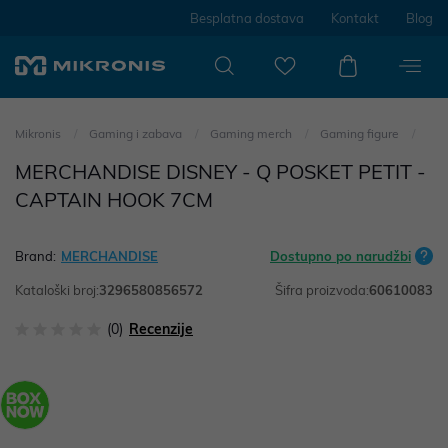
Besplatna dostava
Kontakt
Blog
Mikronis
Gaming i zabava
Gaming merch
Gaming figure
MERCHANDISE DISNEY - Q POSKET PETIT -
CAPTAIN HOOK 7CM
Brand:
MERCHANDISE
Dostupno po narudžbi
Kataloški broj:
3296580856572
Šifra proizvoda:
60610083
(0)
Recenzije