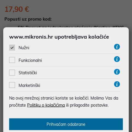
17,90 €
Popusti uz promo kod:
5%
Popust za jednokratno plaćanje (Kartice, KEKS
pay, Virman, Gotovina, Crypto) uz promo kod
www.mikronis.hr upotrebljava kolačiće
"POPUST" , popusti se međusobno ne zbrajaju
Nužni
Dodajte u košaricu
Dodaj u favorite
Funkcionalni
Statistički
Marketinški
najam za pravne osobe od 12 do 36 mj. već od
0,50 €
Vidi detalje
Pošalji upit
Na ovoj mrežnoj stranici koriste se kolačići. Molimo Vas da
pročitate
Politiku o kolačićima
ili prilagodite postavke.
JAMSTVO 12 MJ.
Prihvaćam odabrane
SIGURNA KUPOVINA