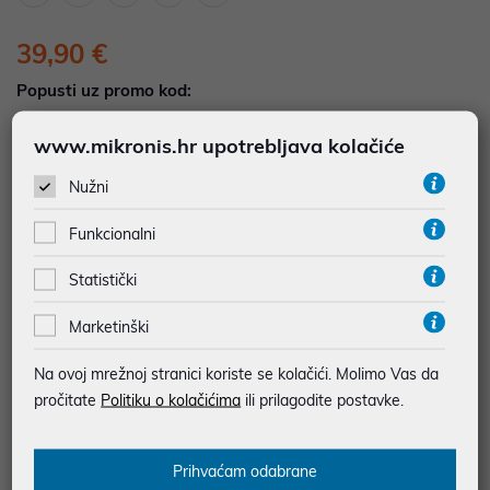
39,90 €
Popusti uz promo kod:
5%
Popust za jednokratno plaćanje (Kartice, KEKS
www.mikronis.hr upotrebljava kolačiće
pay, Virman, Gotovina, Crypto) uz promo kod
"POPUST" , popusti se međusobno ne zbrajaju
Nužni
Funkcionalni
Dodajte u košaricu
Dodaj u favorite
Statistički
Marketinški
najam za pravne osobe od 12 do 36 mj. već od
1,11 €
Na ovoj mrežnoj stranici koriste se kolačići. Molimo Vas da
Vidi detalje
Pošalji upit
pročitate
Politiku o kolačićima
ili prilagodite postavke.
JAMSTVO 12 MJ.
Prihvaćam odabrane
SIGURNA KUPOVINA