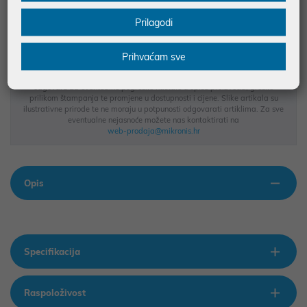
BESPLATNA DOSTAVA ZA NARUDŽBE IZNAD 66,36€
Prilagodi
MOGUĆNOST PLAĆANJA NA RATE
Prihvaćam sve
Podaci uz artikle su prezentirani u dobroj namjeri. Mikronis d.o.o. ne
odgovara za eventualne pogreške nastale u opisu proizvoda, greške
prilikom štampanja te promjene u dostupnosti i cijene. Slike artikala su
ilustrativne prirode te ne moraju u potpunosti odgovarati artiklima. Za sve
eventualne nejasnoće možete nas kontaktirati na
web-prodaja@mikronis.hr
Opis
Specifikacija
Raspoloživost