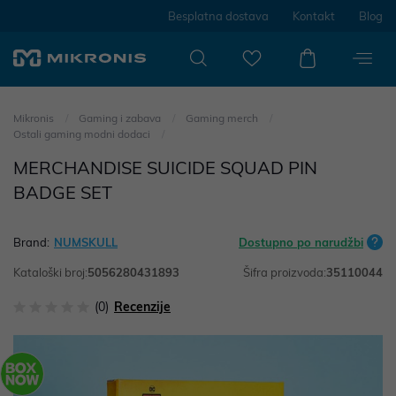
Besplatna dostava
Kontakt
Blog
Mikronis
Gaming i zabava
Gaming merch
Ostali gaming modni dodaci
MERCHANDISE SUICIDE SQUAD PIN
BADGE SET
Brand:
NUMSKULL
Dostupno po narudžbi
Kataloški broj:
5056280431893
Šifra proizvoda:
35110044
(0)
Recenzije