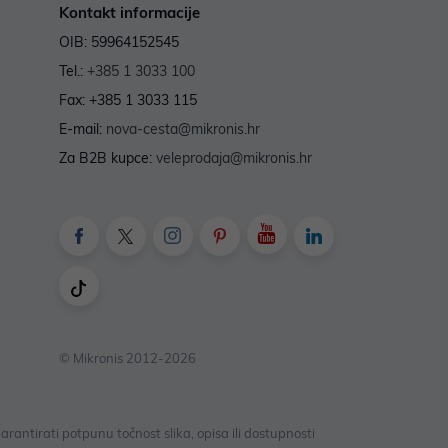
Kontakt informacije
OIB: 59964152545
Tel.:
+385 1 3033 100
Fax: +385 1 3033 115
E-mail:
nova-cesta@mikronis.hr
Za B2B kupce:
veleprodaja@mikronis.hr
© Mikronis 2012-2026
antirati potpunu točnost slika, opisa ili dostupnosti