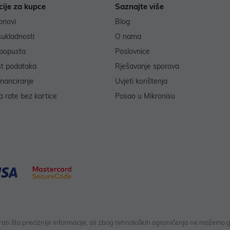
cije za kupce
Saznajte više
onovi
Blog
sukladnosti
O nama
popusta
Poslovnice
st podataka
Rješavanje sporova
inanciranje
Uvjeti korištenja
 rate bez kartice
Posao u Mikronisu
 što preciznije informacije, ali zbog tehnoloških ograničenja ne možemo gar