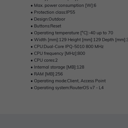
• Max. power consumption [W]:6
• Protection class:IP55
• Design:Outdoor
• Buttons:Reset
• Operating temperature [°C]:-40 up to 70
• Width [mm]:129 Height [mm]:129 Depth [mm]:
• CPU:Dual-Core IPQ-5010 800 MHz
• CPU frequency [MHz]:800
• CPU cores:2
• Internal storage [MB]:128
• RAM [MB]:256
• Operating mode:Client, Access Point
• Operating system:RouterOS v7 - L4