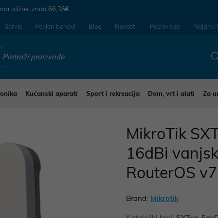
 narudžbe iznad
66,36€
Servis
Poklon bonovi
Blog
Novosti
Poslovnice
Najam I
ronika
Kućanski aparati
Sport i rekreacija
Dom, vrt i alati
Za u
e
MikroTik SX
16dBi vanjsk
RouterOS v7
Brand:
Mikrotik
Kataloški broj:
SXTsq-5ax