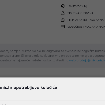
JAMSTVO 24 MJ.
SIGURNA KUPOVINA
BESPLATNA DOSTAVA ZA NAR
MOGUĆNOST PLAĆANJA NA 
u dobroj namjeri. Mikronis d.o.o. ne odgovara za eventualne pogreške nastale
osti i cijene. Slike artikala su ilustrativne prirode te ne moraju u potpuno
eventualne nejasnoće možete nas kontaktirati na
web-prodaja@mikronis.h
s
Specifikacija
Raspoloživost
Recen
is.hr upotrebljava kolačiće
CPE device with Wi-Fi 6 support • The device features a dual-po