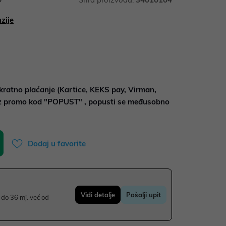
zije
kratno plaćanje (Kartice, KEKS pay, Virman,
uz promo kod "POPUST" , popusti se međusobno
Dodaj u favorite
Vidi detalje
Pošalji upit
do 36 mj. već od