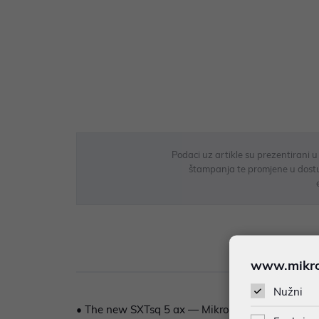
Podaci uz artikle su prezentirani 
štampanja te promjene u dostupn
Opi
www.mikron
Nužni
• The new SXTsq 5 ax — MikroTik’s first outdoor 