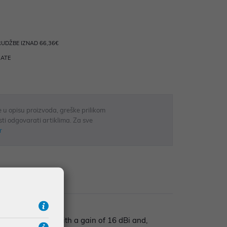
UDŽBE IZNAD 66,36€
RATE
 u opisu proizvoda, greške prilikom
sti odgovarati artiklima. Za sve
r
zije
larized antenna with a gain of 16 dBi and,