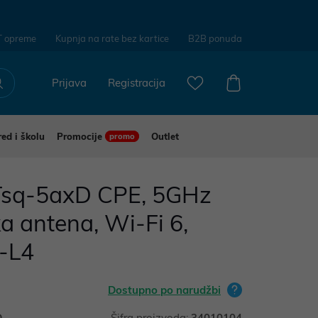
T opreme
Kupnja na rate bez kartice
B2B ponuda
Prijava
Registracija
red i školu
Promocije
Outlet
promo
Tsq-5axD CPE, 5GHz
a antena, Wi-Fi 6,
-L4
Dostupno po narudžbi
D
Šifra proizvoda:
34010104