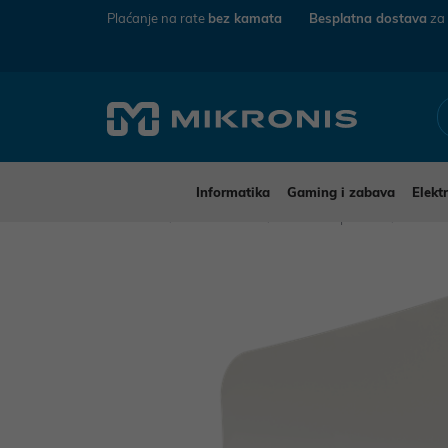
Plaćanje na rate
bez kamata
Besplatna dostava
za
Informatika
Gaming i zabava
Elekt
Mikronis
Informatika
Mrežna oprema
Anten