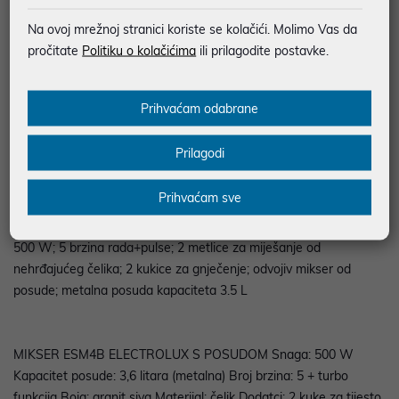
MOGUĆNOST PLAĆANJA NA RATE
Na ovoj mrežnoj stranici koriste se kolačići. Molimo Vas da
pročitate
Politiku o kolačićima
ili prilagodite postavke.
Podaci uz artikle su prezentirani u dobroj namjeri. Mikronis d.o.o. ne
odgovara za eventualne pogreške nastale u opisu proizvoda, greške
prilikom štampanja te promjene u dostupnosti i cijene. Slike artikala su
ilustrativne prirode te ne moraju u potpunosti odgovarati artiklima. Za sve
Prihvaćam odabrane
eventualne nejasnoće možete nas kontaktirati na
web-prodaja@mikronis.hr
Prilagodi
Prihvaćam sve
Opis
500 W; 5 brzina rada+pulse; 2 metlice za miješanje od
nehrđajućeg čelika; 2 kukice za gnječenje; odvojiv mikser od
posude; metalna posuda kapaciteta 3.5 L
MIKSER ESM4B ELECTROLUX S POSUDOM Snaga: 500 W
Kapacitet posude: 3,6 litara (metalna) Broj brzina: 5 + turbo
funkcija Boja: granit siva Materijal: čelik Dodatci: 2 kuke za tijesto,