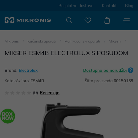
Besplatna dostava
Kontakt
Blog
Mikronis
Kućanski aparati
Mali kućanski aparati
Mikseri
MIKSER ESM4B ELECTROLUX S POSUDOM
Brand:
Electrolux
Dostupno po narudžbi
Kataloški broj:
ESM4B
Šifra proizvoda:
60150159
(0)
Recenzije