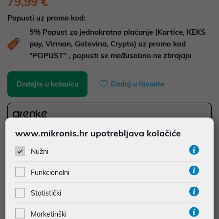
79,99 €
Popusti uz promo kod:
5%
Popust za jednokratno plaćanje (Kartice, KEKS
pay, Virman, Gotovina, Crypto) uz promo kod
"POPUST" , popusti se međusobno ne zbrajaju
Dodajte u košaricu
Dodaj u favorite
najam za pravne osobe od 12 do 36 mj. već od
2,22 €
www.mikronis.hr upotrebljava kolačiće
Vidi detalje
Pošalji upit
Nužni
Funkcionalni
JAMSTVO 24 MJ.
SIGURNA KUPOVINA
Statistički
BESPLATNA DOSTAVA ZA NARUDŽBE IZNAD 66,36€
Marketinški