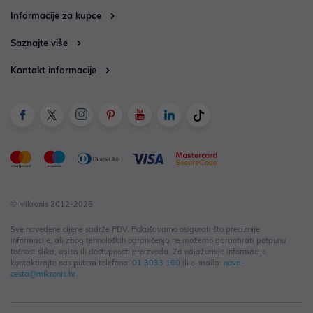
Informacije za kupce
Saznajte više
Kontakt informacije
© Mikronis 2012-2026
Sve navedene cijene sadrže PDV. Pokušavamo osigurati što preciznije
informacije, ali zbog tehnoloških ograničenja ne možemo garantirati potpunu
točnost slika, opisa ili dostupnosti proizvoda. Za najažurnije informacije
kontaktirajte nas putem telefona:
01 3033 100
ili e-maila:
nova-
cesta@mikronis.hr
.