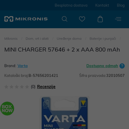
Besplatna dostava
Kontakt
Blog
Mikronis
Dom, vrt i alati
Uređenje doma
Baterije i punjači
MINI CHARGER 57646 + 2 x AAA 800 mAh
Brand:
Varta
Dostupno odmah
Kataloški broj:
B-57656201421
Šifra proizvoda:
32010507
(0)
Recenzije