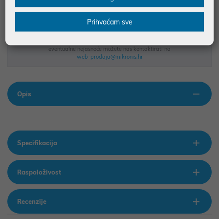
Podaci uz artikle su prezentirani u dobroj namjeri. Mikronis d.o.o. ne
Prihvaćam sve
odgovara za eventualne pogreške nastale u opisu proizvoda, greške
prilikom štampanja te promjene u dostupnosti i cijene. Slike artikala su
ilustrativne prirode te ne moraju u potpunosti odgovarati artiklima. Za sve
eventualne nejasnoće možete nas kontaktirati na
web-prodaja@mikronis.hr
Opis
Specifikacija
Raspoloživost
Recenzije