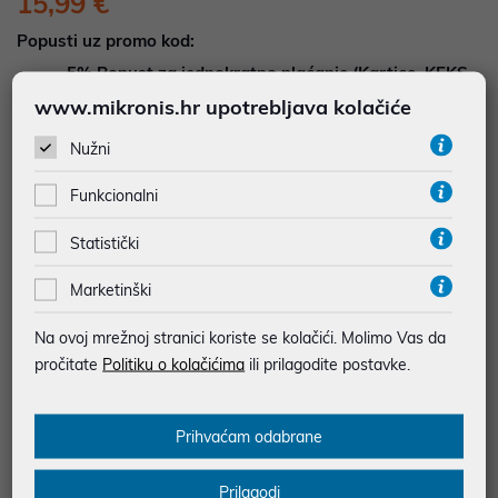
15,99 €
Popusti uz promo kod:
5%
Popust za jednokratno plaćanje (Kartice, KEKS
pay, Virman, Gotovina, Crypto) uz promo kod
www.mikronis.hr upotrebljava kolačiće
"POPUST" , popusti se međusobno ne zbrajaju
Nužni
Dodajte u košaricu
Dodaj u favorite
Funkcionalni
Statistički
Marketinški
najam za pravne osobe od 12 do 36 mj. već od
0,44 €
Vidi detalje
Pošalji upit
Na ovoj mrežnoj stranici koriste se kolačići. Molimo Vas da
pročitate
Politiku o kolačićima
ili prilagodite postavke.
SIGURNA KUPOVINA
Prihvaćam odabrane
BESPLATNA DOSTAVA ZA NARUDŽBE IZNAD 66,36€
MOGUĆNOST PLAĆANJA NA RATE
Prilagodi