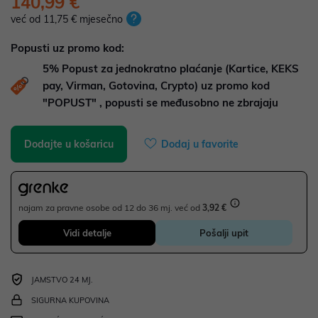
140,99 €
već od 11,75 € mjesečno
Popusti uz promo kod:
5%
Popust za jednokratno plaćanje (Kartice, KEKS
pay, Virman, Gotovina, Crypto) uz promo kod
"POPUST" , popusti se međusobno ne zbrajaju
Dodajte u košaricu
Dodaj u favorite
najam za pravne osobe od 12 do 36 mj. već od
3,92 €
Vidi detalje
Pošalji upit
JAMSTVO 24 MJ.
SIGURNA KUPOVINA