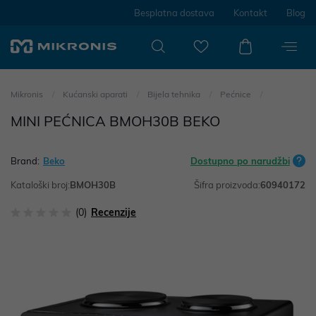
Besplatna dostava
Kontakt
Blog
Mikronis
Kućanski aparati
Bijela tehnika
Pećnice
MINI PEĆNICA BMOH30B BEKO
Brand:
Beko
Dostupno po narudžbi
Kataloški broj:
BMOH30B
Šifra proizvoda:
60940172
(0)
Recenzije