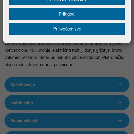
domaćinstvima je često birana zbog praktičnosti, kompaktnog
dizajna i jednostavnog održavanja.
Prilagodi
Snaga lijeve ploče (W) 1000 W, snaga desne ploče (W) 600 W,
Prihvaćam sve
snaga pećnice (W) 1600 W, ukupna snaga (W) 3200 W,
standardni napojni kabel, 3 funkcije kuhanja, unutarnje svjetlo,
konvencionalno kuhanje, električna roštilj, donje grijanje, bruto
volumen 30 litara, timer 60 minuta, ploče za kuhanje/keramička
ploča rade istovremeno s pećnicom.
Specifikacija
Multimedija
Raspoloživost