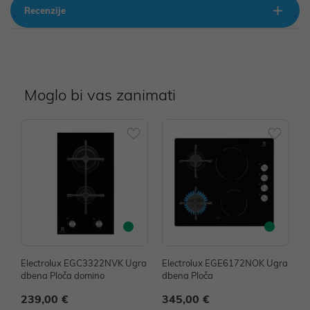
Recenzije
Moglo bi vas zanimati
Electrolux EGC3322NVK Ugra
Electrolux EGE6172NOK Ugra
E
dbena Ploča domino
dbena Ploča
d
239,00 €
345,00 €
3