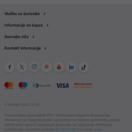
Služba za korisnike
Informacije za kupce
Saznajte više
Kontakt informacije
© Mikronis 2012-2026
Sve navedene cijene sadrže PDV. Pokušavamo osigurati što preciznije
informacije, ali zbog tehnoloških ograničenja ne možemo garantirati potpunu
točnost slika, opisa ili dostupnosti proizvoda. Za najažurnije informacije
kontaktirajte nas putem telefona:
01 3033 100
ili e-maila:
nova-