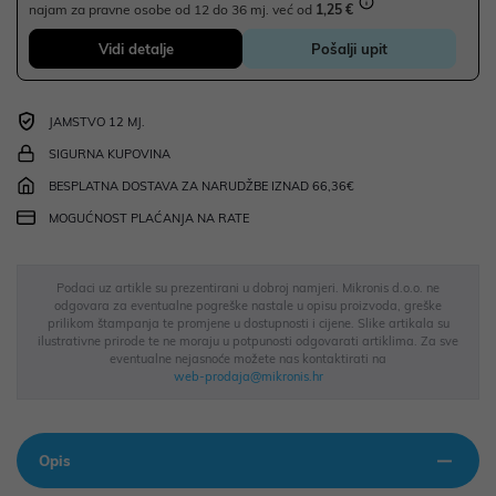
najam za pravne osobe od 12 do 36 mj. već od
1,25 €
Vidi detalje
Pošalji upit
JAMSTVO 12 MJ.
SIGURNA KUPOVINA
BESPLATNA DOSTAVA ZA NARUDŽBE IZNAD 66,36€
MOGUĆNOST PLAĆANJA NA RATE
Podaci uz artikle su prezentirani u dobroj namjeri. Mikronis d.o.o. ne
odgovara za eventualne pogreške nastale u opisu proizvoda, greške
prilikom štampanja te promjene u dostupnosti i cijene. Slike artikala su
ilustrativne prirode te ne moraju u potpunosti odgovarati artiklima. Za sve
eventualne nejasnoće možete nas kontaktirati na
web-prodaja@mikronis.hr
Opis