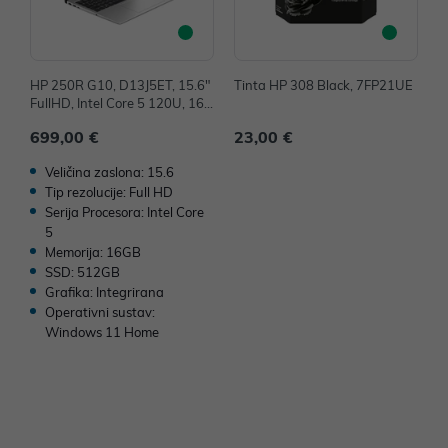
HP 250R G10, D13J5ET, 15.6"
Tinta HP 308 Black, 7FP21UE
H
FullHD, Intel Core 5 120U, 16G
m
B, 512GB SSD, W11H, Intel Gr
y
699,00 €
23,00 €
6
aphic
W
Veličina zaslona: 15.6
Tip rezolucije: Full HD
Serija Procesora: Intel Core
5
Memorija: 16GB
SSD: 512GB
Grafika: Integrirana
Operativni sustav:
Windows 11 Home