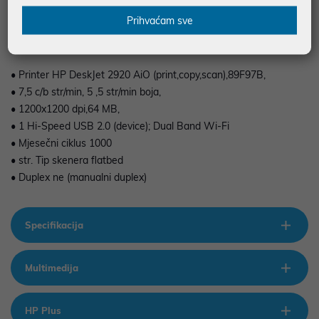
ispisne uloške
Prihvaćam sve
• Printer HP DeskJet 2920 AiO (print,copy,scan),89F97B,
• 7,5 c/b str/min, 5 ,5 str/min boja,
• 1200x1200 dpi,64 MB,
• 1 Hi-Speed USB 2.0 (device); Dual Band Wi-Fi
• Mjesečni ciklus 1000
• str. Tip skenera flatbed
• Duplex ne (manualni duplex)
Specifikacija
Multimedija
HP Plus