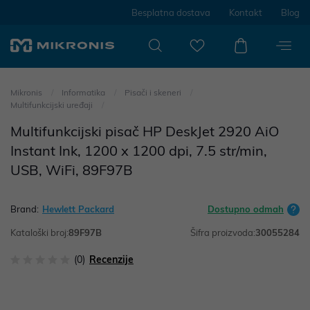
Besplatna dostava
Kontakt
Blog
Mikronis
Informatika
Pisači i skeneri
Multifunkcijski uređaji
Multifunkcijski pisač HP DeskJet 2920 AiO
Instant Ink, 1200 x 1200 dpi, 7.5 str/min,
USB, WiFi, 89F97B
Brand:
Hewlett Packard
Dostupno odmah
Kataloški broj:
89F97B
Šifra proizvoda:
30055284
(0)
Recenzije