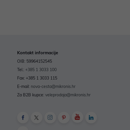
Kontakt informacije
OIB: 59964152545
Tel.:
+385 1 3033 100
Fax: +385 1 3033 115
E-mail:
nova-cesta@mikronis.hr
Za B2B kupce:
veleprodaja@mikronis.hr