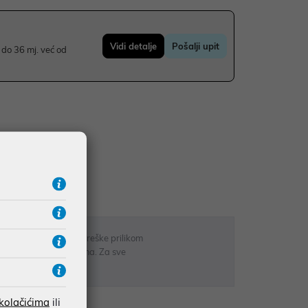
Vidi detalje
Pošalji upit
do 36 mj. već od
UDŽBE IZNAD 66,36€
RATE
 u opisu proizvoda, greške prilikom
sti odgovarati artiklima. Za sve
r
 kolačićima
ili