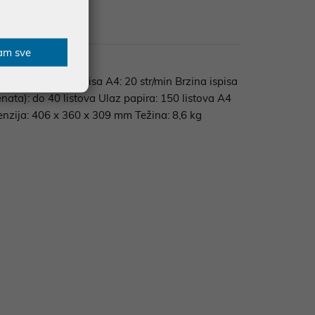
zije
am sve
600 dpi Brzina ispisa A4: 20 str/min Brzina ispisa
nata): do 40 listova Ulaz papira: 150 listova A4
enzija: 406 x 360 x 309 mm Težina: 8,6 kg