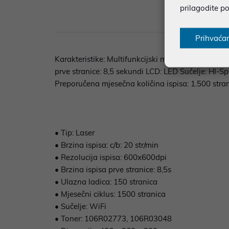
prilagodite p
Opi
Prihvaća
Karakteristike: Multifunkcijski mono laser A4 + fa
prve stranice: 8,5 sekundi LCD: LED Sučelje: HI-
Preporučena mjesečna količina ispisa: 1.500 str
• Tip: Laser
• Brzina ispisa: c/b: 20 str/min
• Rezolucija ispisa: 600x600dpi
• Brzina ispisa prve stranice: 8,5s
• Ulazna ladica: 150 stranica
• Mjesečni ciklus: 1500 stranica
• Sučelje: WiFi
• Toner: 106R02773, 106R03048