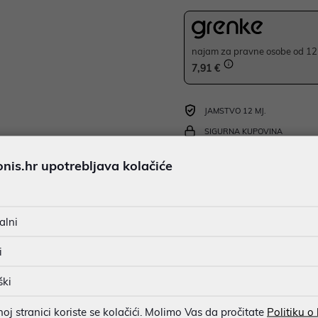
najam za pravne osobe od 12 
7,91 €
JAMSTVO 12 MJ.
SIGURNA KUPOVINA
BESPLATNA DOSTAVA ZA NAR
is.hr upotrebljava kolačiće
MOGUĆNOST PLAĆANJA NA 
alni
u dobroj namjeri. Mikronis d.o.o. ne odgovara za eventualne pogreške nastale
i
osti i cijene. Slike artikala su ilustrativne prirode te ne moraju u potpuno
eventualne nejasnoće možete nas kontaktirati na
web-prodaja@mikronis.h
ški
j stranici koriste se kolačići. Molimo Vas da pročitate
Politiku o