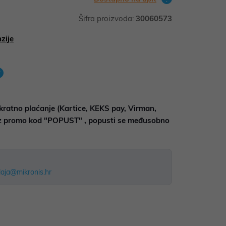
Šifra proizvoda:
30060573
zije
kratno plaćanje (Kartice, KEKS pay, Virman,
uz promo kod "POPUST" , popusti se međusobno
aja@mikronis.hr