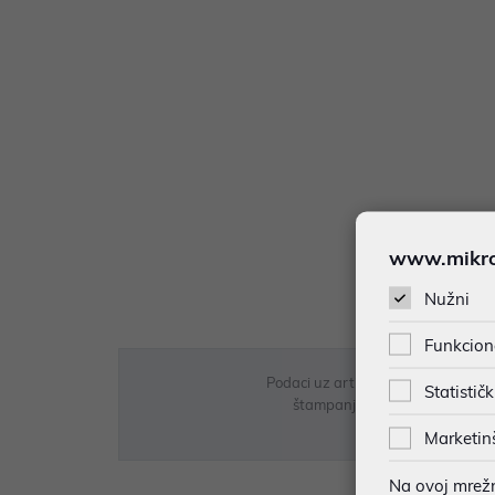
www.mikron
Nužni
Funkcion
Podaci uz artikle su prezentirani 
Statističk
štampanja te promjene u dostupn
Marketin
Na ovoj mrežno