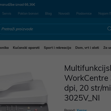
 narudžbe iznad
66,36€
Servis
Poklon bonovi
Blog
Novosti
Poslovnice
Najam I
ronika
Kućanski aparati
Sport i rekreacija
Dom, vrt i alati
Za u
Multifunkcijs
WorkCentre 
dpi, 20 str/m
3025V_NI
Brand:
Xerox