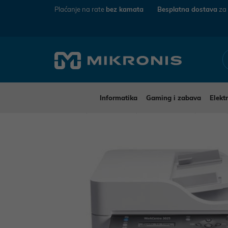
Plaćanje na rate
bez kamata
Besplatna dostava
za
Informatika
Gaming i zabava
Elekt
Mikronis
Informatika
Pisači i skeneri
Pisači