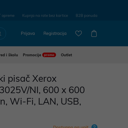
T opreme
Kupnja na rate bez kartice
B2B ponuda
Prijava
Registracija
red i školu
Promocije
Outlet
promo
ki pisač Xerox
3025V/NI, 600 x 600
in, Wi-Fi, LAN, USB,
Dostupno na upit