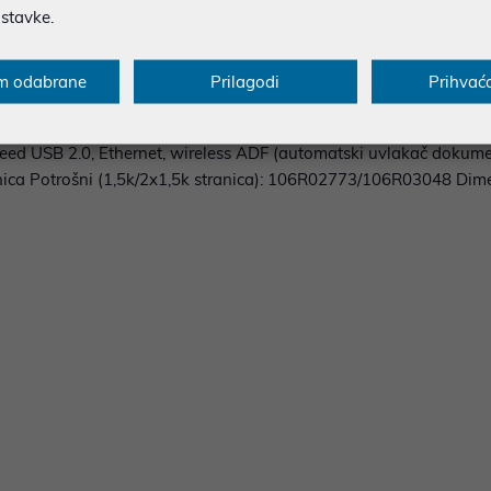
ostavke.
s
Specifikacija
Raspoloživost
Recen
m odabrane
Prilagodi
Prihvać
ks + wireless Rezolucija: 600 x 600 dpi Rezolucija skenera: 600 x 
Speed USB 2.0, Ethernet, wireless ADF (automatski uvlakač dokume
anica Potrošni (1,5k/2x1,5k stranica): 106R02773/106R03048 Dim