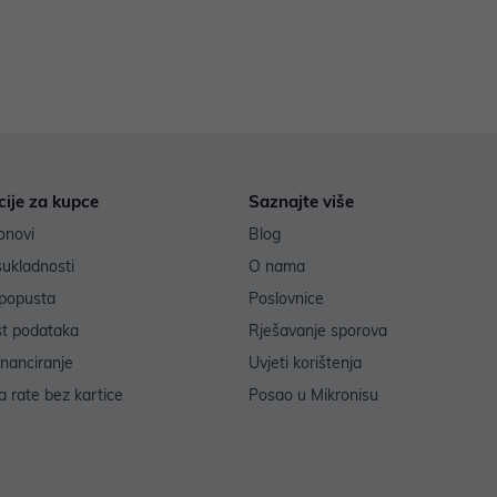
cije za kupce
Saznajte više
onovi
Blog
sukladnosti
O nama
popusta
Poslovnice
st podataka
Rješavanje sporova
inanciranje
Uvjeti korištenja
 rate bez kartice
Posao u Mikronisu