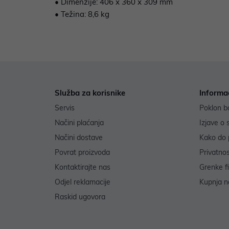
• Dimenzije: 406 x 360 x 309 mm
• Težina: 8,6 kg
Služba za korisnike
Informa
Servis
Poklon b
Načini plaćanja
Izjave o 
Načini dostave
Kako do 
Povrat proizvoda
Privatno
Kontaktirajte nas
Grenke f
Odjel reklamacije
Kupnja na
Raskid ugovora