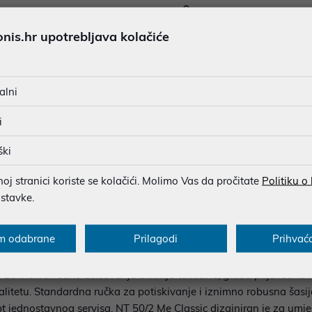
SIGURNA KUPOVINA
BESPLATNA DOSTAVA ZA NAR
is.hr upotrebljava kolačiće
MOGUĆNOST PLAĆANJA NA 
alni
i
u dobroj namjeri. Mikronis d.o.o. ne odgovara za eventualne pogreške nastale
osti i cijene. Slike artikala su ilustrativne prirode te ne moraju u potpuno
ški
eventualne nejasnoće možete nas kontaktirati na
web-prodaja@mikronis.h
j stranici koriste se kolačići. Molimo Vas da pročitate
Politiku o
ostavke.
s
Specifikacija
Raspoloživost
Recen
m odabrane
Prilagodi
Prihvać
za mokro i suho usisavanje uklanja tekućine, grubu prljavštinu i
kvalitetu. Standardna ručka za potiskivanje i iznimno robusna šas
pt jednostavnog servisa. NT 50/2 Me Classic dizajniran je za umjer