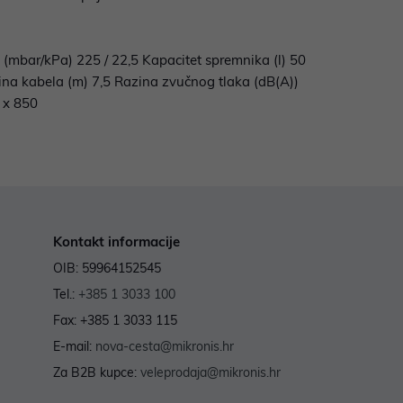
m (mbar/kPa) 225 / 22,5 Kapacitet spremnika (l) 50
ina kabela (m) 7,5 Razina zvučnog tlaka (dB(A))
0 x 850
Kontakt informacije
OIB: 59964152545
Tel.:
+385 1 3033 100
Fax: +385 1 3033 115
E-mail:
nova-cesta@mikronis.hr
Za B2B kupce:
veleprodaja@mikronis.hr