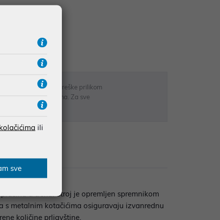
UDŽBE IZNAD 66,36€
RATE
 u opisu proizvoda, greške prilikom
sti odgovarati artiklima. Za sve
r
 kolačićima
ili
zije
am sve
 prašinu u trenu. Stroj je opremljen spremnikom
ija s metalnim kotačićima osiguravaju izvanrednu
ene količine prljavštine.