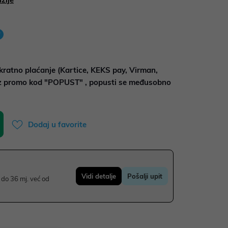
kratno plaćanje (Kartice, KEKS pay, Virman,
uz promo kod "POPUST" , popusti se međusobno
Dodaj u favorite
Vidi detalje
Pošalji upit
do 36 mj. već od