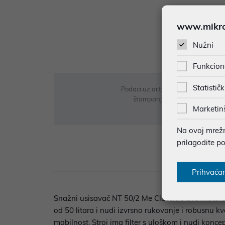
www.mikron
Nužni
Funkcion
Statističk
Podaci uz artikle su prezentirani 
štampanja te promjene u dostupn
Marketin
Na ovoj mrežno
prilagodite p
Opi
Prihvaća
Snažni usisavač NT 50/2 Me Classic s dva motora 
od 50 litara i nudi izvrsno rukovanje i robusnu 
mobilnost. Stroj ima filter s uloškom i nudi konce