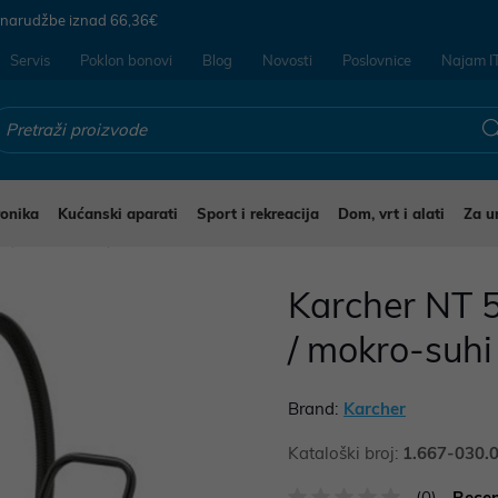
 narudžbe iznad
66,36€
Servis
Poklon bonovi
Blog
Novosti
Poslovnice
Najam I
ronika
Kućanski aparati
Sport i rekreacija
Dom, vrt i alati
Za u
i
Usisavači
Karcher NT 5
/ mokro-suhi
Brand:
Karcher
Kataloški broj:
1.667-030.
(0)
Recen