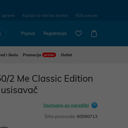
T opreme
Kupnja na rate bez kartice
B2B ponuda
Prijava
Registracija
red i školu
Promocije
Outlet
promo
0/2 Me Classic Edition
 usisavač
Dostupno po narudžbi
0
Šifra proizvoda:
60090713
zije