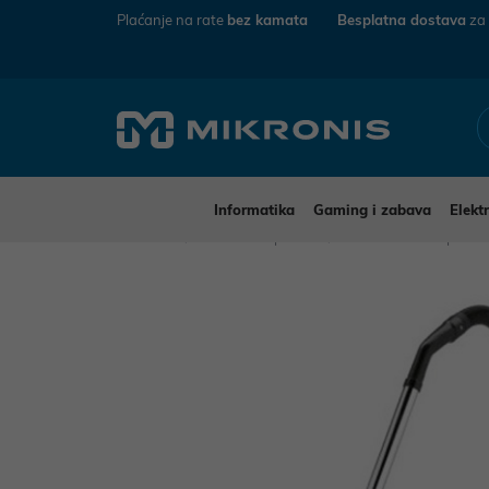
Plaćanje na rate
bez kamata
Besplatna dostava
za
Informatika
Gaming i zabava
Elekt
Mikronis
Kućanski aparati
Mali kućanski aparat