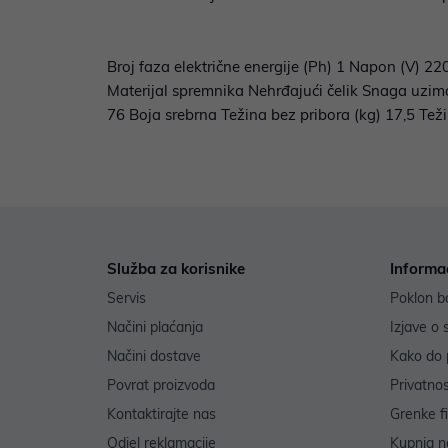
Broj faza električne energije (Ph) 1 Napon (V) 22
Materijal spremnika Nehrđajući čelik Snaga uzim
76 Boja srebrna Težina bez pribora (kg) 17,5 Tež
Služba za korisnike
Informa
Servis
Poklon b
Načini plaćanja
Izjave o 
Načini dostave
Kako do 
Povrat proizvoda
Privatno
Kontaktirajte nas
Grenke f
Odjel reklamacije
Kupnja na