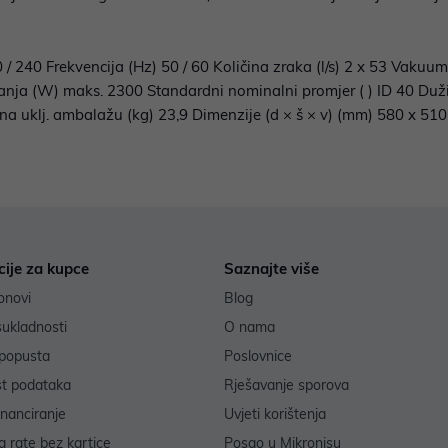
0 / 240 Frekvencija (Hz) 50 / 60 Količina zraka (l/s) 2 x 53 Vakuu
anja (W) maks. 2300 Standardni nominalni promjer ( ) ID 40 Duž
ina uklj. ambalažu (kg) 23,9 Dimenzije (d × š × v) (mm) 580 x 51
cije za kupce
Saznajte više
onovi
Blog
sukladnosti
O nama
popusta
Poslovnice
st podataka
Rješavanje sporova
inanciranje
Uvjeti korištenja
 rate bez kartice
Posao u Mikronisu