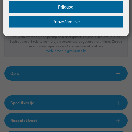
BESPLATNA DOSTAVA ZA NARUDŽBE IZNAD 66,36€
Prilagodi
MOGUĆNOST PLAĆANJA NA RATE
Prihvaćam sve
Podaci uz artikle su prezentirani u dobroj namjeri. Mikronis d.o.o. ne
odgovara za eventualne pogreške nastale u opisu proizvoda, greške
prilikom štampanja te promjene u dostupnosti i cijene. Slike artikala su
ilustrativne prirode te ne moraju u potpunosti odgovarati artiklima. Za sve
eventualne nejasnoće možete nas kontaktirati na
web-prodaja@mikronis.hr
Opis
Specifikacija
Raspoloživost