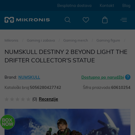
Besplatna dostava
Kontakt
Blog
Mikronis
Gaming i zabava
Gaming merch
Gaming figure
NUMSKULL DESTINY 2 BEYOND LIGHT THE
DRIFTER COLLECTOR'S STATUE
Brand:
NUMSKULL
Dostupno po narudžbi
Kataloški broj:
5056280427742
Šifra proizvoda:
60610254
(0)
Recenzije