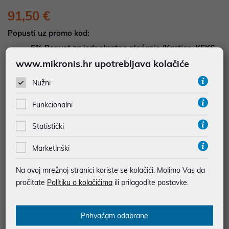
91,50 €
Popusti uz promo kod:
5%
Popust za jednokratno plaćanje (Kartice, KEKS
pay, Virman, Gotovina, Crypto) uz promo kod
www.mikronis.hr upotrebljava kolačiće
"POPUST" , popusti se međusobno ne zbrajaju
Nužni
Dodajte u košaricu
Dodaj u favorite
Funkcionalni
Statistički
Marketinški
najam za pravne osobe od 12 do 36 mj. već od
2,54 €
Vidi detalje
Pošalji upit
Na ovoj mrežnoj stranici koriste se kolačići. Molimo Vas da
pročitate
Politiku o kolačićima
ili prilagodite postavke.
JAMSTVO 12 MJ.
Prihvaćam odabrane
SIGURNA KUPOVINA