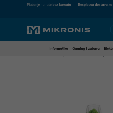
Plaćanje na rate
bez kamata
Besplatna dostava
za
Informatika
Gaming i zabava
Elekt
Mikronis
Kućanski aparati
Mali kućanski aparat