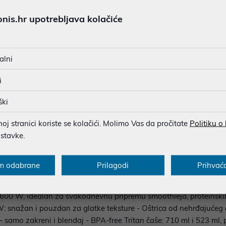
MOGUĆNOST PLAĆANJA NA 
is.hr upotrebljava kolačiće
Ispiši proizvod
alni
i
u dobroj namjeri. Mikronis d.o.o. ne odgovara za eventualne pogreške nastale
osti i cijene. Slike artikala su ilustrativne prirode te ne moraju u potpuno
ški
eventualne nejasnoće možete nas kontaktirati na
web-prodaja@mikronis.h
j stranici koriste se kolačići. Molimo Vas da pročitate
Politiku o
ostavke.
s
Specifikacija
Raspoloživost
Recen
m odabrane
Prilagodi
Prihvać
00 W, idealan za svakodnevnu pripremu smoothieja, proteinskih 
 snažan i pouzdan za glatke teksture - Oštrica od nehrđajućeg č
i – samo zakreni i blendaj - BPA-free Tritan čaše: 710 ml i 523 ml