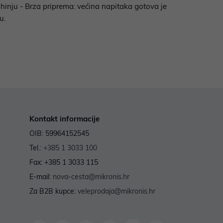
hinju - Brza priprema: većina napitaka gotova je
u.
Kontakt informacije
OIB: 59964152545
Tel.:
+385 1 3033 100
Fax: +385 1 3033 115
E-mail:
nova-cesta@mikronis.hr
Za B2B kupce:
veleprodaja@mikronis.hr