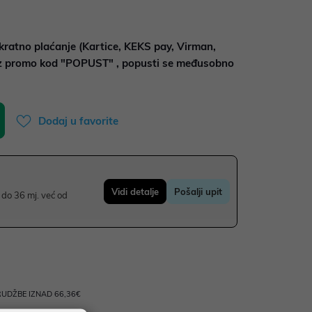
kratno plaćanje (Kartice, KEKS pay, Virman,
uz promo kod "POPUST" , popusti se međusobno
Dodaj u favorite
Vidi detalje
Pošalji upit
do 36 mj. već od
UDŽBE IZNAD 66,36€