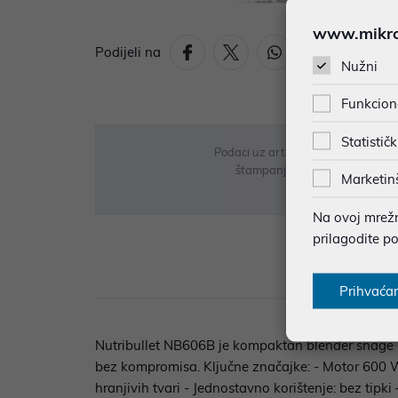
www.mikron
Podijeli na
Nužni
Funkcion
Statističk
Podaci uz artikle su prezentirani 
štampanja te promjene u dostupn
Marketin
Na ovoj mrežno
prilagodite p
Opi
Prihvaća
Nutribullet NB606B je kompaktan blender snage 6
bez kompromisa. Ključne značajke: - Motor 600 W:
hranjivih tvari - Jednostavno korištenje: bez tipk