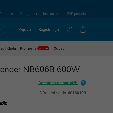
T opreme
Kupnja na rate bez kartice
B2B ponuda
Prijava
Registracija
red i školu
Promocije
Outlet
promo
 blender NB606B 600W
Dostupno po narudžbi
Šifra proizvoda:
60160103
zije