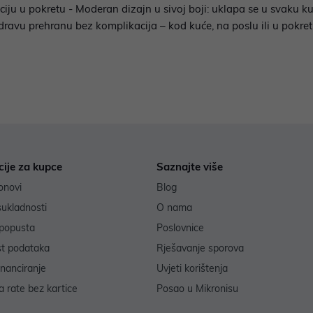
iju u pokretu - Moderan dizajn u sivoj boji: uklapa se u svaku ku
ravu prehranu bez komplikacija – kod kuće, na poslu ili u pokret
cije za kupce
Saznajte više
onovi
Blog
sukladnosti
O nama
popusta
Poslovnice
st podataka
Rješavanje sporova
inanciranje
Uvjeti korištenja
 rate bez kartice
Posao u Mikronisu