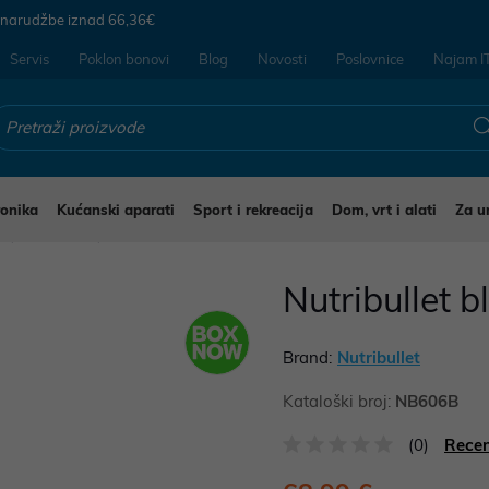
 narudžbe iznad
66,36€
Servis
Poklon bonovi
Blog
Novosti
Poslovnice
Najam I
ronika
Kućanski aparati
Sport i rekreacija
Dom, vrt i alati
Za u
i
Blenderi
Nutribullet
Brand:
Nutribullet
Kataloški broj:
NB606B
(0)
Recen