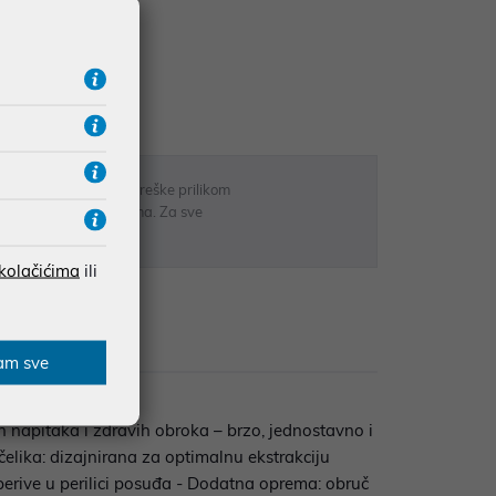
RATE
 u opisu proizvoda, greške prilikom
sti odgovarati artiklima. Za sve
r
 kolačićima
ili
zije
am sve
napitaka i zdravih obroka – brzo, jednostavno i
elika: dizajnirana za optimalnu ekstrakciju
, perive u perilici posuđa - Dodatna oprema: obruč