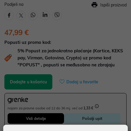
Podijeli na
Ispiši proizvod
47,99 €
Popusti uz promo kod:
5%
Popust za jednokratno plaćanje (Kartice, KEKS
pay, Virman, Gotovina, Crypto) uz promo kod
"POPUST" , popusti se međusobno ne zbrajaju
Dodajte u košaricu
Dodaj u favorite
najam za pravne osobe od 12 do 36 mj. već od
1,33 €
Vidi detalje
Pošalji upit