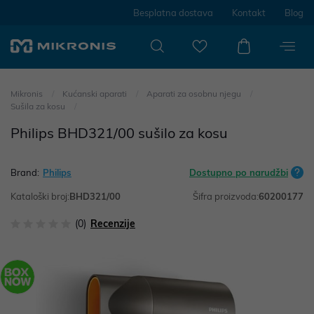
Besplatna dostava
Kontakt
Blog
Mikronis
Kućanski aparati
Aparati za osobnu njegu
Sušila za kosu
Philips BHD321/00 sušilo za kosu
Brand:
Philips
Dostupno po narudžbi
Kataloški broj:
BHD321/00
Šifra proizvoda:
60200177
(0)
Recenzije