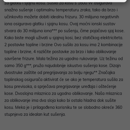
za glatku i sjajnu kosu. Sušilo za kosu s 1600 W osigurava
snažno sušenje i optimalnu temperaturu zraka, tako da brzo i
učinkovito možete dobiti idealnu frizuru. 30 milijuna negativnih
iona osigurava glatku i sjajnu kosu. Ovaj moćni ionski sustav
stvara do 30 milijuna iona*** po sušenju, čime pojačava sjaj kose.
Kako biste mogli uživati u sjajnoj kosi, bez statičkog elektriciteta.
2 postavke topline i brzine Ovo sušilo za kosu ima 2 kombinacije
topline i brzine, 4 različite postavke za brzo i lako oblikovanje
savršene frizure. Mala težina za ugodno rukovanje. Uz težinu od
samo 350 g***, pruža najudobnije iskustvo sušenja kose. Dizajn
dvostruke zaštite od pregrijavanja za bolju njegu** Značajka
toplinskog osigurača aktivirat će se ako je temperatura sušila za
kosu previsoka, a sprječava pregrijavanje uređaja i oštećenje
kose. Dvoslojna mlaznica za ugodno oblikovanje. Naša mlaznica
za oblikovanje ima dva sloja kako bi ostala hladna dok sušite
kosu. Meka je i prilagođena korisniku te se slobodno okreće 360
stupnjeva za idealan kut sušenja.