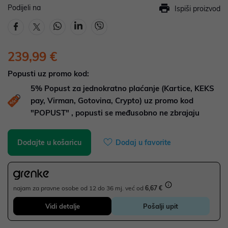
Podijeli na
Ispiši proizvod
239,99 €
Popusti uz promo kod:
5%
Popust za jednokratno plaćanje (Kartice, KEKS
pay, Virman, Gotovina, Crypto) uz promo kod
"POPUST" , popusti se međusobno ne zbrajaju
Dodajte u košaricu
Dodaj u favorite
najam za pravne osobe od 12 do 36 mj. već od
6,67 €
Vidi detalje
Pošalji upit