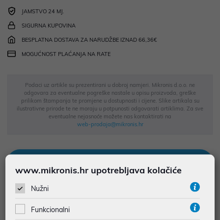
JAMSTVO 24 MJ.
SIGURNA KUPOVINA
BESPLATNA DOSTAVA ZA NARUDŽBE IZNAD 66,36€
MOGUĆNOST PLAĆANJA NA RATE
Podaci uz artikle su prezentirani u dobroj namjeri. Mikronis d.o.o. ne
odgovara za eventualne pogreške nastale u opisu proizvoda, greške
prilikom štampanja te promjene u dostupnosti i cijene. Slike artikala su
ilustrativne prirode te ne moraju u potpunosti odgovarati artiklima. Za sve
eventualne nejasnoće možete nas kontaktirati na
web-prodaja@mikronis.hr
Opis
www.mikronis.hr upotrebljava kolačiće
Nužni
Sušilo za kosu serije 8000 s tehnologijom ThermoShield
Advanced Naše najbrže sušilo za kosu Predstavljamo sušilo za
Funkcionalni
kosu serije 8000 tvrtke Philips. Naše najkompaktnije sušilo za