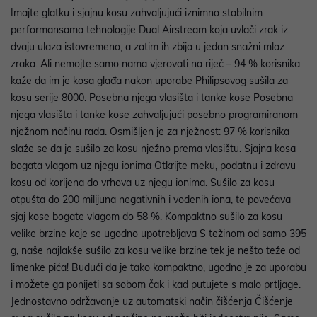
Imajte glatku i sjajnu kosu zahvaljujući iznimno stabilnim
performansama tehnologije Dual Airstream koja uvlači zrak iz
dvaju ulaza istovremeno, a zatim ih zbija u jedan snažni mlaz
zraka. Ali nemojte samo nama vjerovati na riječ – 94 % korisnika
kaže da im je kosa glađa nakon uporabe Philipsovog sušila za
kosu serije 8000. Posebna njega vlasišta i tanke kose Posebna
njega vlasišta i tanke kose zahvaljujući posebno programiranom
nježnom načinu rada. Osmišljen je za nježnost: 97 % korisnika
slaže se da je sušilo za kosu nježno prema vlasištu. Sjajna kosa
bogata vlagom uz njegu ionima Otkrijte meku, podatnu i zdravu
kosu od korijena do vrhova uz njegu ionima. Sušilo za kosu
otpušta do 200 milijuna negativnih i vodenih iona, te povećava
sjaj kose bogate vlagom do 58 %. Kompaktno sušilo za kosu
velike brzine koje se ugodno upotrebljava S težinom od samo 395
g, naše najlakše sušilo za kosu velike brzine tek je nešto teže od
limenke pića! Budući da je tako kompaktno, ugodno je za uporabu
i možete ga ponijeti sa sobom čak i kad putujete s malo prtljage.
Jednostavno održavanje uz automatski način čišćenja Čišćenje