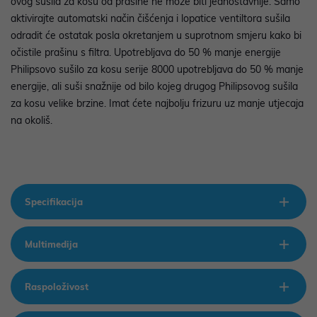
ovog sušila za kosu od prašine ne može biti jednostavnije. Samo
aktivirajte automatski način čišćenja i lopatice ventiltora sušila
odradit će ostatak posla okretanjem u suprotnom smjeru kako bi
očistile prašinu s filtra. Upotrebljava do 50 % manje energije
Philipsovo sušilo za kosu serije 8000 upotrebljava do 50 % manje
energije, ali suši snažnije od bilo kojeg drugog Philipsovog sušila
za kosu velike brzine. Imat ćete najbolju frizuru uz manje utjecaja
na okoliš.
Specifikacija
Multimedija
Raspoloživost