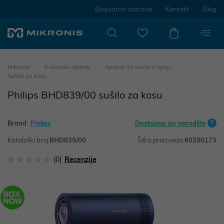
Besplatna dostava
Kontakt
Blog
Mikronis
Kućanski aparati
Aparati za osobnu njegu
Sušila za kosu
Philips BHD839/00 sušilo za kosu
Brand:
Philips
Dostupno po narudžbi
Kataloški broj:
BHD839/00
Šifra proizvoda:
60200173
(0)
Recenzije