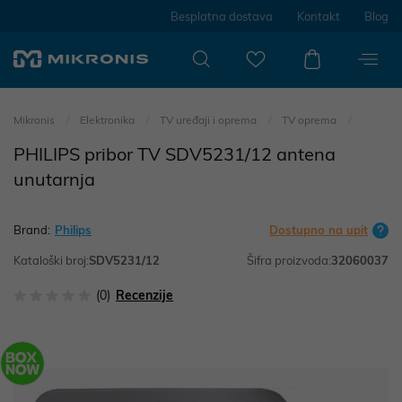
Besplatna dostava
Kontakt
Blog
Mikronis
Elektronika
TV uređaji i oprema
TV oprema
PHILIPS pribor TV SDV5231/12 antena
unutarnja
Brand:
Philips
Dostupno na upit
Kataloški broj:
SDV5231/12
Šifra proizvoda:
32060037
(0)
Recenzije