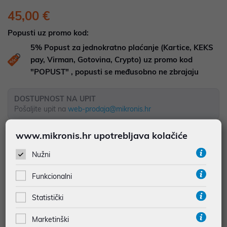
45,00 €
Popusti uz promo kod:
5%
Popust za jednokratno plaćanje (Kartice, KEKS
pay, Virman, Gotovina, Crypto) uz promo kod
"POPUST" , popusti se međusobno ne zbrajaju
DOSTUPNOST NA UPIT
Pošaljite upit na
web-prodaja@mikronis.hr
www.mikronis.hr upotrebljava kolačiće
Dodaj u favorite
Nužni
Funkcionalni
najam za pravne osobe od 12 do 36 mj. već od
1,25 €
Statistički
Vidi detalje
Pošalji upit
Marketinški