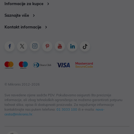
Informacije za kupce
Saznajte više
Kontakt informacije
© Mikronis 2012-2026
Sve navedene cijene sadrže PDV. Pokušavamo osigurati što preciznije
informacije, ali zbog tehnoloških ograničenja ne možemo garantirati potpunu
točnost slika, opisa ili dostupnosti proizvoda. Za najažurnije informacije
kontaktirajte nas putem telefona:
01 3033 100
ili e-maila:
nova-
cesta@mikronis.hr
.