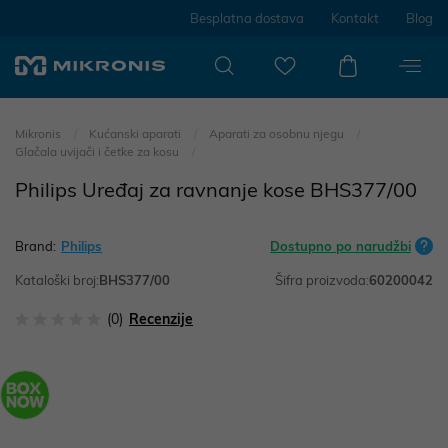
Besplatna dostava
Kontakt
Blog
Mikronis
Kućanski aparati
Aparati za osobnu njegu
Glačala uvijači i četke za kosu
Philips Uređaj za ravnanje kose BHS377/00
Brand:
Philips
Dostupno po narudžbi
Kataloški broj:
BHS377/00
Šifra proizvoda:
60200042
(0)
Recenzije