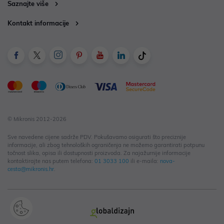
Saznajte više
Kontakt informacije
© Mikronis 2012-2026
Sve navedene cijene sadrže PDV. Pokušavamo osigurati što preciznije
informacije, ali zbog tehnoloških ograničenja ne možemo garantirati potpunu
točnost slika, opisa ili dostupnosti proizvoda. Za najažurnije informacije
kontaktirajte nas putem telefona:
01 3033 100
ili e-maila:
nova-
cesta@mikronis.hr
.