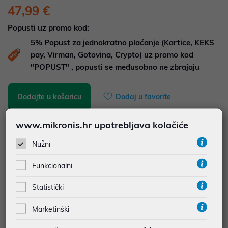
47,99 €
Popusti uz promo kod:
5%
Popust za jednokratno plaćanje (Kartice, KEKS
pay, Virman, Gotovina, Crypto) uz promo kod
"POPUST" , popusti se međusobno ne zbrajaju
Dodajte u košaricu
Dodaj u favorite
www.mikronis.hr upotrebljava kolačiće
najam za pravne osobe od 12 do 36 mj. već od
1,33 €
Nužni
Vidi detalje
Pošalji upit
Funkcionalni
Statistički
JAMSTVO 24 MJ.
Marketinški
SIGURNA KUPOVINA
BESPLATNA DOSTAVA ZA NARUDŽBE IZNAD 66,36€